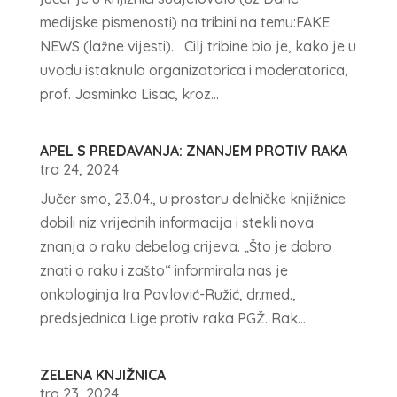
medijske pismenosti) na tribini na temu:FAKE
NEWS (lažne vijesti). Cilj tribine bio je, kako je u
uvodu istaknula organizatorica i moderatorica,
prof. Jasminka Lisac, kroz...
APEL S PREDAVANJA: ZNANJEM PROTIV RAKA
tra 24, 2024
Jučer smo, 23.04., u prostoru delničke knjižnice
dobili niz vrijednih informacija i stekli nova
znanja o raku debelog crijeva. „Što je dobro
znati o raku i zašto“ informirala nas je
onkologinja Ira Pavlović-Ružić, dr.med.,
predsjednica Lige protiv raka PGŽ. Rak...
ZELENA KNJIŽNICA
tra 23, 2024