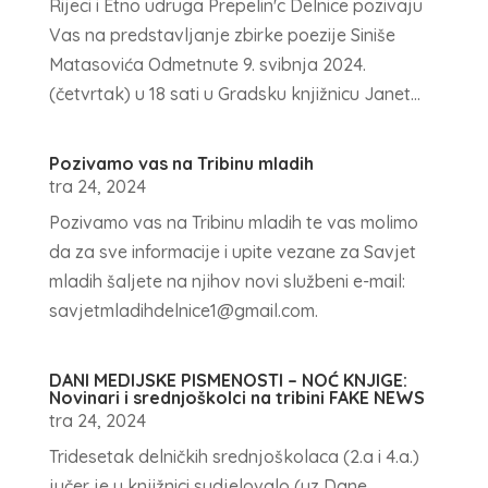
Rijeci i Etno udruga Prepelin'c Delnice pozivaju
Vas na predstavljanje zbirke poezije Siniše
Matasovića Odmetnute 9. svibnja 2024.
(četvrtak) u 18 sati u Gradsku knjižnicu Janet...
Pozivamo vas na Tribinu mladih
tra 24, 2024
Pozivamo vas na Tribinu mladih te vas molimo
da za sve informacije i upite vezane za Savjet
mladih šaljete na njihov novi službeni e-mail:
savjetmladihdelnice1@gmail.com.
DANI MEDIJSKE PISMENOSTI – NOĆ KNJIGE:
Novinari i srednjoškolci na tribini FAKE NEWS
tra 24, 2024
Tridesetak delničkih srednjoškolaca (2.a i 4.a.)
jučer je u knjižnici sudjelovalo (uz Dane