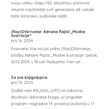
svoju veliku i lijepu 150. obljetnicu, ponovno
okupilo najčitatelje svih generacija, ali i ostale
naše korisnike i sudionike naših...
(Raz)Otkrivanje: Adriana Rajčić „Modne
ilustracije“
pro 16, 2024
Pozivamo Vas na još jedno (Raz)Otkrivanje,
izložbu Adriane Rajčić „Modne ilustracije“ petak,
20.12.2024. u 18 sati Radujemo Vam se!
Za sve knjigoljupce
pro 13, 2024
Dođite nam KNJIGOLJUPCI na zabavno
druženje i darivanje knjiga, uz prigodan
program i nagradice 14. prosinca (subota) u 17