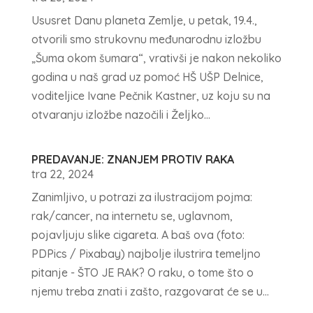
Ususret Danu planeta Zemlje, u petak, 19.4.,
otvorili smo strukovnu međunarodnu izložbu
„Šuma okom šumara“, vrativši je nakon nekoliko
godina u naš grad uz pomoć HŠ UŠP Delnice,
voditeljice Ivane Pečnik Kastner, uz koju su na
otvaranju izložbe nazočili i Željko...
PREDAVANJE: ZNANJEM PROTIV RAKA
tra 22, 2024
Zanimljivo, u potrazi za ilustracijom pojma:
rak/cancer, na internetu se, uglavnom,
pojavljuju slike cigareta. A baš ova (foto:
PDPics / Pixabay) najbolje ilustrira temeljno
pitanje - ŠTO JE RAK? O raku, o tome što o
njemu treba znati i zašto, razgovarat će se u...