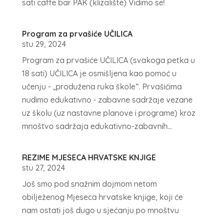
sati caffe bar PAK (klizalište) Vidimo se!
Program za prvašiće UČILICA
stu 29, 2024
Program za prvašiće UČILICA (svakoga petka u
18 sati) UČILICA je osmišljena kao pomoć u
učenju - „produžena ruka škole“. Prvašićima
nudimo edukativno - zabavne sadržaje vezane
uz školu (uz nastavne planove i programe) kroz
mnoštvo sadržaja edukativno-zabavnih...
REZIME MJESECA HRVATSKE KNJIGE
stu 27, 2024
Još smo pod snažnim dojmom netom
obilježenog Mjeseca hrvatske knjige, koji će
nam ostati još dugo u sjećanju po mnoštvu