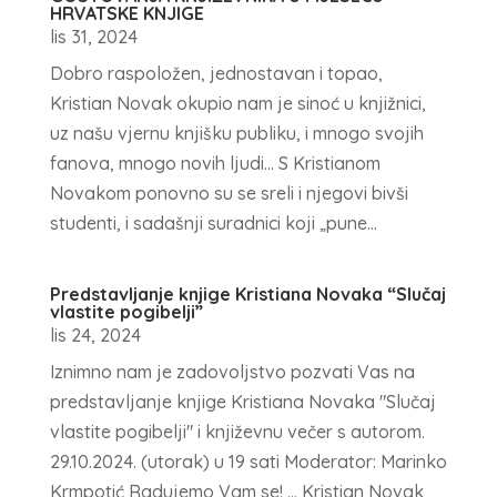
HRVATSKE KNJIGE
lis 31, 2024
Dobro raspoložen, jednostavan i topao,
Kristian Novak okupio nam je sinoć u knjižnici,
uz našu vjernu knjišku publiku, i mnogo svojih
fanova, mnogo novih ljudi… S Kristianom
Novakom ponovno su se sreli i njegovi bivši
studenti, i sadašnji suradnici koji „pune...
Predstavljanje knjige Kristiana Novaka “Slučaj
vlastite pogibelji”
lis 24, 2024
Iznimno nam je zadovoljstvo pozvati Vas na
predstavljanje knjige Kristiana Novaka "Slučaj
vlastite pogibelji" i književnu večer s autorom.
29.10.2024. (utorak) u 19 sati Moderator: Marinko
Krmpotić Radujemo Vam se! ... Kristian Novak