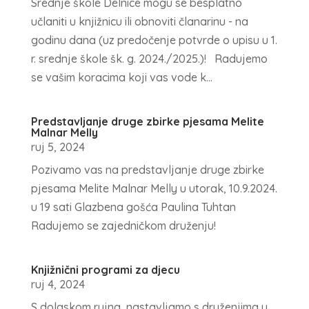
Srednje škole Delnice mogu se besplatno
učlaniti u knjižnicu ili obnoviti članarinu - na
godinu dana (uz predočenje potvrde o upisu u 1.
r. srednje škole šk. g. 2024./2025.)! Radujemo
se vašim koracima koji vas vode k...
Predstavljanje druge zbirke pjesama Melite
Malnar Melly
ruj 5, 2024
Pozivamo vas na predstavljanje druge zbirke
pjesama Melite Malnar Melly u utorak, 10.9.2024.
u 19 sati Glazbena gošća Paulina Tuhtan
Radujemo se zajedničkom druženju!
Knjižnični programi za djecu
ruj 4, 2024
S dolaskom rujna, nastavljamo s druženjima u