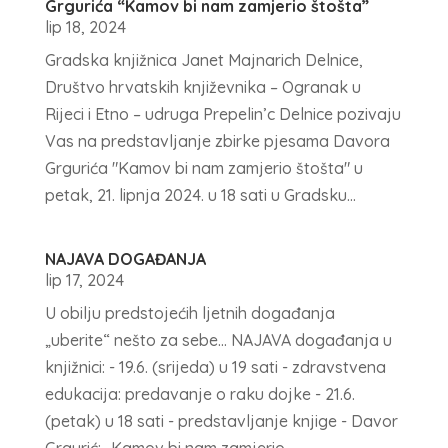
Grgurića “Kamov bi nam zamjerio štošta”
lip 18, 2024
Gradska knjižnica Janet Majnarich Delnice,
Društvo hrvatskih književnika – Ogranak u
Rijeci i Etno – udruga Prepelin’c Delnice pozivaju
Vas na predstavljanje zbirke pjesama Davora
Grgurića "Kamov bi nam zamjerio štošta" u
petak, 21. lipnja 2024. u 18 sati u Gradsku...
NAJAVA DOGAĐANJA
lip 17, 2024
U obilju predstojećih ljetnih događanja
„uberite“ nešto za sebe… NAJAVA događanja u
knjižnici: - 19.6. (srijeda) u 19 sati - zdravstvena
edukacija: predavanje o raku dojke - 21.6.
(petak) u 18 sati - predstavljanje knjige - Davor