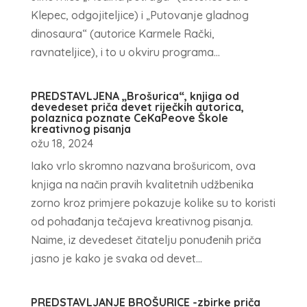
Klepec, odgojiteljice) i „Putovanje gladnog
dinosaura“ (autorice Karmele Rački,
ravnateljice), i to u okviru programa...
PREDSTAVLJENA „Brošurica“, knjiga od
devedeset priča devet riječkih autorica,
polaznica poznate CeKaPeove Škole
kreativnog pisanja
ožu 18, 2024
Iako vrlo skromno nazvana brošuricom, ova
knjiga na način pravih kvalitetnih udžbenika
zorno kroz primjere pokazuje kolike su to koristi
od pohađanja tečajeva kreativnog pisanja.
Naime, iz devedeset čitatelju ponuđenih priča
jasno je kako je svaka od devet...
PREDSTAVLJANJE BROŠURICE -zbirke priča