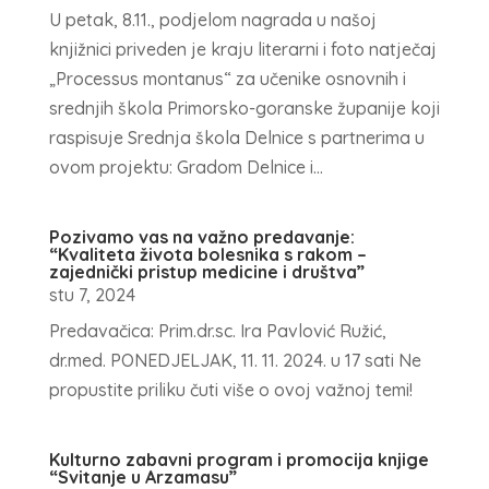
U petak, 8.11., podjelom nagrada u našoj
knjižnici priveden je kraju literarni i foto natječaj
„Processus montanus“ za učenike osnovnih i
srednjih škola Primorsko-goranske županije koji
raspisuje Srednja škola Delnice s partnerima u
ovom projektu: Gradom Delnice i...
Pozivamo vas na važno predavanje:
“Kvaliteta života bolesnika s rakom –
zajednički pristup medicine i društva”
stu 7, 2024
Predavačica: Prim.dr.sc. Ira Pavlović Ružić,
dr.med. PONEDJELJAK, 11. 11. 2024. u 17 sati Ne
propustite priliku čuti više o ovoj važnoj temi!
Kulturno zabavni program i promocija knjige
“Svitanje u Arzamasu”