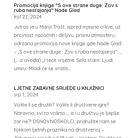
Promocija knjige “S ove strane duge: Zov s
ruba nestajanja“ Nade Glad
kol 22, 2024
Jutros je u Mariji Trošt, ispred mjesne crkve, uz
brojnost nazočnih i dirljivu, prisnu atmosferu,
održana promocija nove knjige gđe Nade Glad
– „S ove strane duge : Zov s ruba nestajanja“. …
(… iz uvoda) „I teče vrijeme. Sela stare. Ljudi
umiru. Mladi će se vratiti...
LJETNE ZABAVNE SRIJEDE U KNJIŽNICI
srp 1, 2024
Volite li se družiti? Volite li društvene igre?
Naravno, svi to volimo…, a i u društvu je ljepše
zar ne?! OSNOVNOŠKOLCI, pridružite nam se
tijekom ljetnih praznika na društvenoj –