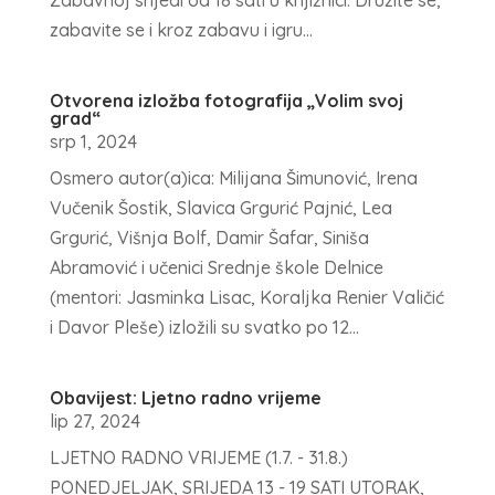
Zabavnoj srijedi od 18 sati u knjižnici. Družite se,
zabavite se i kroz zabavu i igru...
Otvorena izložba fotografija „Volim svoj
grad“
srp 1, 2024
Osmero autor(a)ica: Milijana Šimunović, Irena
Vučenik Šostik, Slavica Grgurić Pajnić, Lea
Grgurić, Višnja Bolf, Damir Šafar, Siniša
Abramović i učenici Srednje škole Delnice
(mentori: Jasminka Lisac, Koraljka Renier Valičić
i Davor Pleše) izložili su svatko po 12...
Obavijest: Ljetno radno vrijeme
lip 27, 2024
LJETNO RADNO VRIJEME (1.7. - 31.8.)
PONEDJELJAK, SRIJEDA 13 - 19 SATI UTORAK,