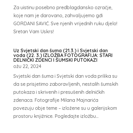
Za uistinu posebno predblagdansko ozračje,
koje nam je darovano, zahvaljujemo gđi
GORDANI SAVIĆ. Sve njenih vrijednih ruku djelo!
Sretan Vam Uskrs!
Uz Svjetski dan šuma (21.3.) i Svjetski dan
voda (22. 3.) IZLOŽBA FOTOGRAFIJA: STARI
DELNIČKI ZDENCI I ŠUMSKI PUTOKAZI
ožu 22, 2024
Svjetski dan šuma i Svjetski dan voda prilika su
da se prisjetimo zaboravljenih, nestalih šumskih
putokaza i skrivenih i presušenih delničkih
zdenaca. Fotografije Milana Majnarića
povezuju obje teme – izložene su u galerijskom
prostoru knjižnice. Pogledajte izložbu...