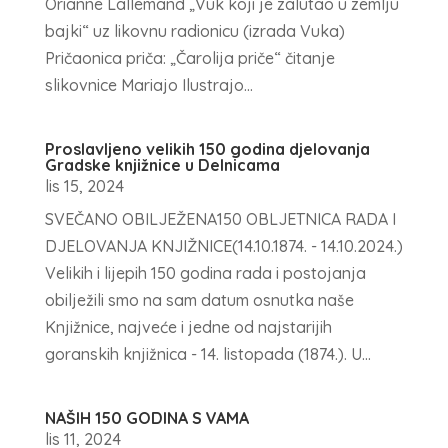
Orianne Lallemand „Vuk koji je zalutao u zemlju
bajki“ uz likovnu radionicu (izrada Vuka)
Pričaonica priča: „Čarolija priče“ čitanje
slikovnice Mariajo Ilustrajo...
Proslavljeno velikih 150 godina djelovanja
Gradske knjižnice u Delnicama
lis 15, 2024
SVEČANO OBILJEŽENA150 OBLJETNICA RADA I
DJELOVANJA KNJIŽNICE(14.10.1874. - 14.10.2024.)
Velikih i lijepih 150 godina rada i postojanja
obilježili smo na sam datum osnutka naše
Knjižnice, najveće i jedne od najstarijih
goranskih knjižnica - 14. listopada (1874.). U...
NAŠIH 150 GODINA S VAMA
lis 11, 2024