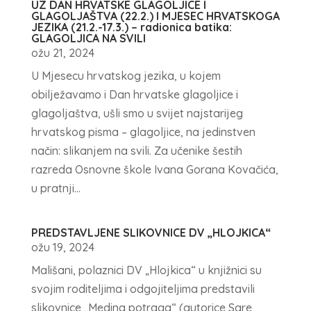
UZ DAN HRVATSKE GLAGOLJICE I
GLAGOLJAŠTVA (22.2.) I MJESEC HRVATSKOGA
JEZIKA (21.2.-17.3.) – radionica batika:
GLAGOLJICA NA SVILI
ožu 21, 2024
U Mjesecu hrvatskog jezika, u kojem
obilježavamo i Dan hrvatske glagoljice i
glagoljaštva, ušli smo u svijet najstarijeg
hrvatskog pisma – glagoljice, na jedinstven
način: slikanjem na svili. Za učenike šestih
razreda Osnovne škole Ivana Gorana Kovačića,
u pratnji...
PREDSTAVLJENE SLIKOVNICE DV „HLOJKICA“
ožu 19, 2024
Mališani, polaznici DV „Hlojkica“ u knjižnici su
svojim roditeljima i odgojiteljima predstavili
slikovnice „Medina potraga“ (autorice Sare