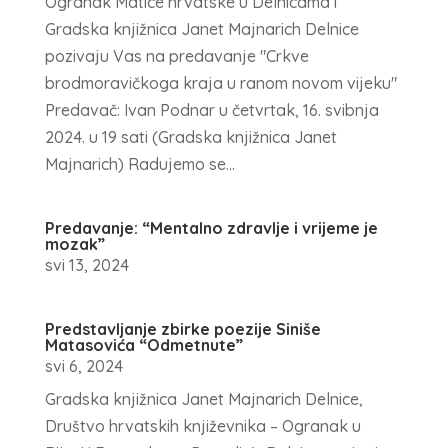
Ogranak Matice hrvatske u Delnicama i
Gradska knjižnica Janet Majnarich Delnice
pozivaju Vas na predavanje "Crkve
brodmoravičkoga kraja u ranom novom vijeku"
Predavač: Ivan Podnar u četvrtak, 16. svibnja
2024. u 19 sati (Gradska knjižnica Janet
Majnarich) Radujemo se...
Predavanje: “Mentalno zdravlje i vrijeme je
mozak”
svi 13, 2024
Predstavljanje zbirke poezije Siniše
Matasovića “Odmetnute”
svi 6, 2024
Gradska knjižnica Janet Majnarich Delnice,
Društvo hrvatskih književnika – Ogranak u