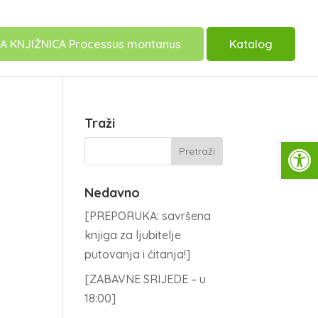
A KNJIŽNICA Processus montanus
Katalog
Traži
Open
Nedavno
[PREPORUKA: savršena
knjiga za ljubitelje
putovanja i čitanja!]
[ZABAVNE SRIJEDE – u
18:00]