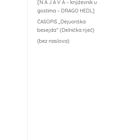
[N A J A V A – književnik u
gostima – DRAGO HEDL]
ČASOPIS „Dejuonška
besejda“ (Delnička riječ)
(bez naslova)