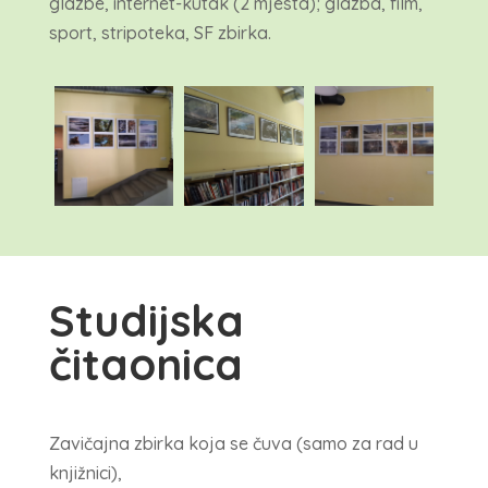
glazbe, internet-kutak (2 mjesta); glazba, film,
sport, stripoteka, SF zbirka.
Studijska
čitaonica
Zavičajna zbirka koja se čuva (samo za rad u
knjižnici),