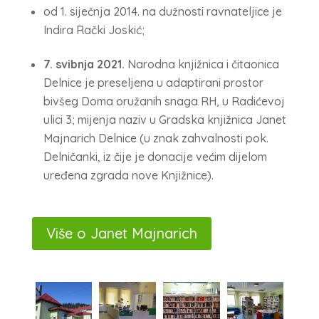
od 1. siječnja 2014. na dužnosti ravnateljice je
Indira Rački Joskić;
7. svibnja 2021.
Narodna knjižnica i čitaonica
Delnice je preseljena u adaptirani prostor
bivšeg Doma oružanih snaga RH, u Radićevoj
ulici 3; mijenja naziv u Gradska knjižnica Janet
Majnarich Delnice (u znak zahvalnosti pok.
Delničanki, iz čije je donacije većim dijelom
uređena zgrada nove Knjižnice).
Više o Janet Majnarich