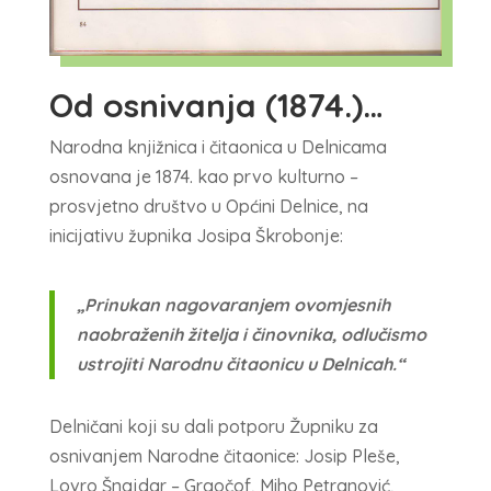
Od osnivanja (1874.)…
Narodna knjižnica i čitaonica u Delnicama
osnovana je 1874. kao prvo kulturno –
prosvjetno društvo u Općini Delnice, na
inicijativu župnika Josipa Škrobonje:
„Prinukan nagovaranjem ovomjesnih
naobraženih žitelja i činovnika, odlučismo
ustrojiti Narodnu čitaonicu u Delnicah.“
Delničani koji su dali potporu Župniku za
osnivanjem Narodne čitaonice: Josip Pleše,
Lovro Šnajdar – Grgočof, Miho Petranović,