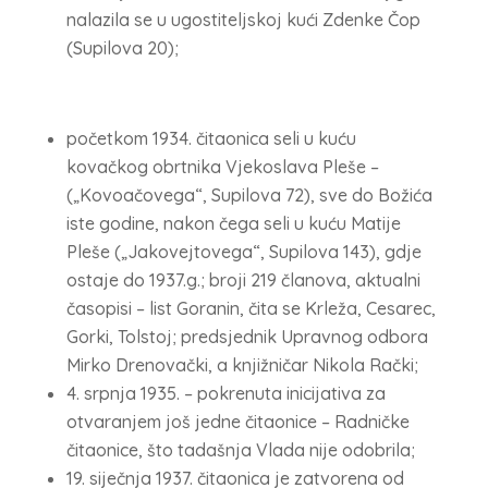
nalazila se u ugostiteljskoj kući Zdenke Čop
(Supilova 20);
početkom 1934. čitaonica seli u kuću
kovačkog obrtnika Vjekoslava Pleše –
(„Kovoačovega“, Supilova 72), sve do Božića
iste godine, nakon čega seli u kuću Matije
Pleše („Jakovejtovega“, Supilova 143), gdje
ostaje do 1937.g.; broji 219 članova, aktualni
časopisi – list Goranin, čita se Krleža, Cesarec,
Gorki, Tolstoj; predsjednik Upravnog odbora
Mirko Drenovački, a knjižničar Nikola Rački;
4. srpnja 1935. – pokrenuta inicijativa za
otvaranjem još jedne čitaonice – Radničke
čitaonice, što tadašnja Vlada nije odobrila;
19. siječnja 1937. čitaonica je zatvorena od