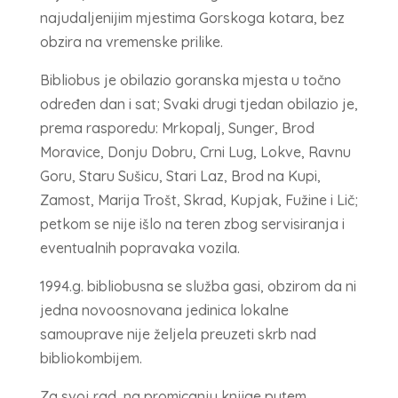
najudaljenijim mjestima Gorskoga kotara, bez
obzira na vremenske prilike.
Bibliobus je obilazio goranska mjesta u točno
određen dan i sat; Svaki drugi tjedan obilazio je,
prema rasporedu: Mrkopalj, Sunger, Brod
Moravice, Donju Dobru, Crni Lug, Lokve, Ravnu
Goru, Staru Sušicu, Stari Laz, Brod na Kupi,
Zamost, Marija Trošt, Skrad, Kupjak, Fužine i Lič;
petkom se nije išlo na teren zbog servisiranja i
eventualnih popravaka vozila.
1994.g. bibliobusna se služba gasi, obzirom da ni
jedna novoosnovana jedinica lokalne
samouprave nije željela preuzeti skrb nad
bibliokombijem.
Za svoj rad na promicanju knjige putem