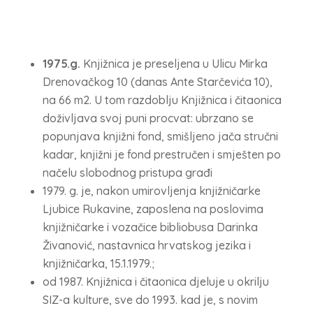
1975.g.
Knjižnica je preseljena u Ulicu Mirka
Drenovačkog 10 (danas Ante Starčevića 10),
na 66 m2. U tom razdoblju Knjižnica i čitaonica
doživljava svoj puni procvat: ubrzano se
popunjava knjižni fond, smišljeno jača stručni
kadar, knjižni je fond prestručen i smješten po
načelu slobodnog pristupa građi
1979. g. je, nakon umirovljenja knjižničarke
Ljubice Rukavine, zaposlena na poslovima
knjižničarke i vozačice bibliobusa Darinka
Živanović, nastavnica hrvatskog jezika i
knjižničarka, 15.1.1979.;
od 1987. Knjižnica i čitaonica djeluje u okrilju
SIZ-a kulture, sve do 1993. kad je, s novim