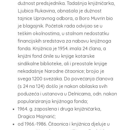
dužnost predsjednika. Tadašnja knjižničarka,
Ljubica Rukavina, obnašala je dužnost
tajnice Upravnog odbora, a Boro Muvrin bio
je blagajnik. Početak rada odvijao se u
teškim okolnostima, u stalnom nedostatku
financijskih sredstava za nabavu knjižnoga
fonda. Knjižnica je 1954. imala 24 člana, a
knjižni fond činile su knjige kotarske
sindikalne biblioteke, ali i preostale knjige
nekadašnje Narodne čitaonice; brojio je
svega 1200 svezaka. Do povećanja članova
(s 24 na 124) došlo je nakon obilaska svih
poduzeća i ustanova u Delnicama, odn. nakon
populariziranja knjižnoga fonda;
1964. g. zaposlena i druga knjižničarka,
Dragica Majnarić;
od 1966.-1986. Čitaonica i knjižnica djeluje u