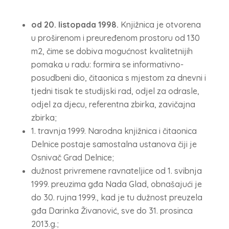
od 20. listopada 1998.
Knjižnica je otvorena
u proširenom i preuređenom prostoru od 130
m2, čime se dobiva mogućnost kvalitetnijih
pomaka u radu: formira se informativno-
posudbeni dio, čitaonica s mjestom za dnevni i
tjedni tisak te studijski rad, odjel za odrasle,
odjel za djecu, referentna zbirka, zavičajna
zbirka;
1. travnja 1999. Narodna knjižnica i čitaonica
Delnice postaje samostalna ustanova čiji je
Osnivač Grad Delnice;
dužnost privremene ravnateljice od 1. svibnja
1999. preuzima gđa Nada Glad, obnašajući je
do 30. rujna 1999., kad je tu dužnost preuzela
gđa Darinka Živanović, sve do 31. prosinca
2013.g.;