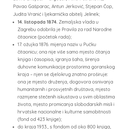
Pavao Gašparac, Antun Jerković, Stjepan Čop,
Judita Vranić i ljekarnička obitelj Jelinek;
14. listopada 1874.
Zemaljska vlada u
Zagrebu odobrila je Pravila za rad Narodne
čitaonice (početak rada);
17. ožujka 1876. mijenja naziv u Pučku
čitaonicu; ona nije više samo mjesto čitanja
knjiga i časopisa, igranja šaha, širenja
duhovne komunikacije prostorima goranskog
kraja – njen se djelokrug znatno proširuje:
ona je mjesto druženja, dogovora osnivanja
humanitarnih i prosvjetnih društava, mjesto
razmjene stečenih iskustava u svim oblastima
života, mjesto promicanja slobodarskih misli i
hrvatske nacionalne i kulturne samobitnosti
(fond od 423 knjige);
do kraja 1933., s fondom od oko 800 knjiga,