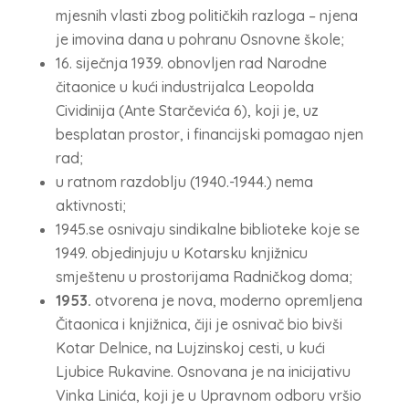
mjesnih vlasti zbog političkih razloga – njena
je imovina dana u pohranu Osnovne škole;
16. siječnja 1939. obnovljen rad Narodne
čitaonice u kući industrijalca Leopolda
Cividinija (Ante Starčevića 6), koji je, uz
besplatan prostor, i financijski pomagao njen
rad;
u ratnom razdoblju (1940.-1944.) nema
aktivnosti;
1945.se osnivaju sindikalne biblioteke koje se
1949. objedinjuju u Kotarsku knjižnicu
smještenu u prostorijama Radničkog doma;
1953.
otvorena je nova, moderno opremljena
Čitaonica i knjižnica, čiji je osnivač bio bivši
Kotar Delnice, na Lujzinskoj cesti, u kući
Ljubice Rukavine. Osnovana je na inicijativu
Vinka Linića, koji je u Upravnom odboru vršio