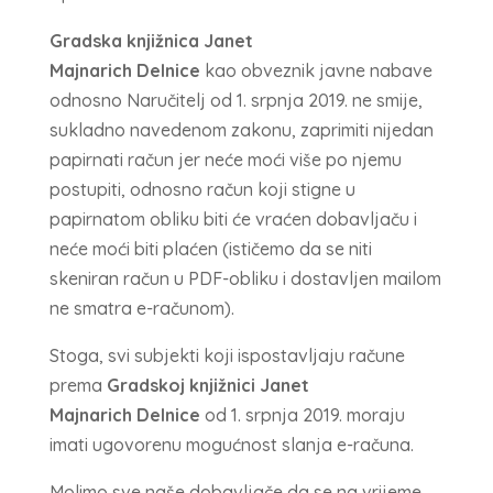
Gradska knjižnica Janet
Majnarich Delnice
kao obveznik javne nabave
odnosno Naručitelj od 1. srpnja 2019. ne smije,
sukladno navedenom zakonu, zaprimiti nijedan
papirnati račun jer neće moći više po njemu
postupiti, odnosno račun koji stigne u
papirnatom obliku biti će vraćen dobavljaču i
neće moći biti plaćen (ističemo da se niti
skeniran račun u PDF-obliku i dostavljen mailom
ne smatra e-računom).
Stoga, svi subjekti koji ispostavljaju račune
prema
Gradskoj knjižnici Janet
Majnarich Delnice
od 1. srpnja 2019. moraju
imati ugovorenu mogućnost slanja e-računa.
Molimo sve naše dobavljače da se na vrijeme