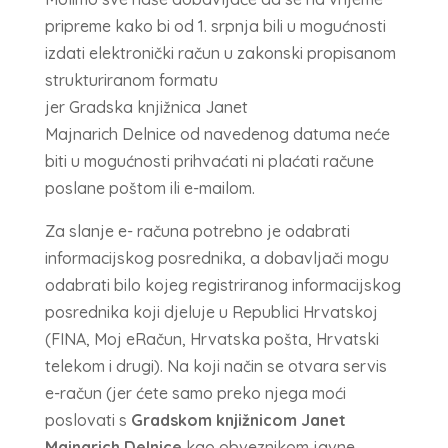
pripreme kako bi od 1. srpnja bili u mogućnosti
izdati elektronički račun u zakonski propisanom
strukturiranom formatu
jer Gradska knjižnica Janet
Majnarich Delnice od navedenog datuma neće
biti u mogućnosti prihvaćati ni plaćati račune
poslane poštom ili e-mailom.
Za slanje e- računa potrebno je odabrati
informacijskog posrednika, a dobavljači mogu
odabrati bilo kojeg registriranog informacijskog
posrednika koji djeluje u Republici Hrvatskoj
(FINA, Moj eRačun, Hrvatska pošta, Hrvatski
telekom i drugi). Na koji način se otvara servis
e-račun (jer ćete samo preko njega moći
poslovati s
Gradskom knjižnicom Janet
Majnarich Delnice
kao obveznikom javne