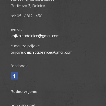
Radićeva 3, Delnice
tel: 051 / 812 - 430
e-mail:
knjiznicadelnice@gmail.com
e-mail za prijave:
prijave.knjiznicadelnice@gmail.com
facebook:
Radno vrijeme:
pon - sri - pet