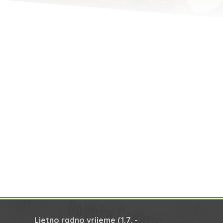
Ljetno radno vrijeme
(1.7. -