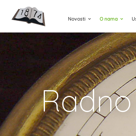
Novosti
O nama
U
Radno 