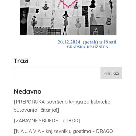
Traži
Nedavno
[PREPORUKA: savršena knjiga za ljubitelje
putovanja i čitanja!]
[ZABAVNE SRIJEDE – u 18:00]
[N A J A V A – književnik u gostima – DRAGO