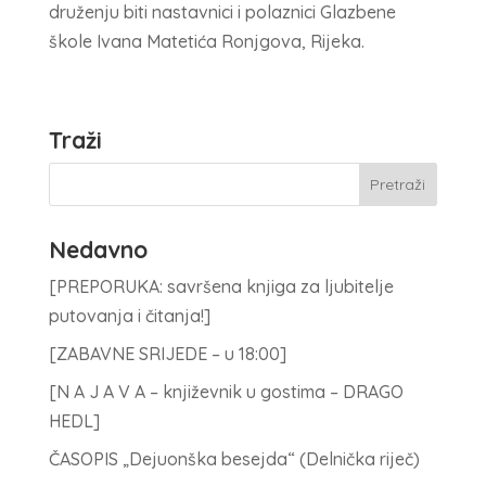
druženju biti nastavnici i polaznici Glazbene
škole Ivana Matetića Ronjgova, Rijeka.
Traži
Nedavno
[PREPORUKA: savršena knjiga za ljubitelje
putovanja i čitanja!]
[ZABAVNE SRIJEDE – u 18:00]
[N A J A V A – književnik u gostima – DRAGO
HEDL]
ČASOPIS „Dejuonška besejda“ (Delnička riječ)