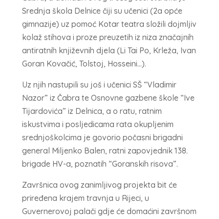
Srednja škola Delnice čiji su učenici (2a opće
gimnazije) uz pomoć Kotar teatra složili dojmljiv
kolaž stihova i proze preuzetih iz niza značajnih
antiratnih književnih djela (Li Tai Po, Krleža, Ivan
Goran Kovačić, Tolstoj, Hosseini…).
Uz njih nastupili su još i učenici SŠ “Vladimir
Nazor” iz Čabra te Osnovne gazbene škole “Ive
Tijardovića” iz Delnica, a o ratu, ratnim
iskustvima i posljedicama rata okupljenim
srednjoškolcima je govorio počasni brigadni
general Miljenko Balen, ratni zapovjednik 138.
brigade HV-a, poznatih “Goranskih risova”.
Završnica ovog zanimljivog projekta bit će
priređena krajem travnja u Rijeci, u
Guvernerovoj palači gdje će domaćini završnom