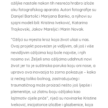
ožiljke nastale nakon tih nesreća hrabro izlože
oku fotografskog aparata. Autori fotografije su
Danijel Bartolić i Marijana Banko, a njihovi su
sjajni modeli bili: Kristina Iveković, Katarina
Trajkovski, Jakov Mareljić i Marin Novak.
“Ožiljci su mjesta kroz koja život ulazi u nas.
Ovaj projekt posvećen je vidljivim, ali još i više
nevidljivim ožiljcima koji bole najviše, i njih
nosimo svi. Željeli smo ožiljcima udahnuti novi
život jer to je suštinska poruka koju oni nose, a
upravo ova inovacija to zorno pokazuje – kako
iz nečeg toliko bolnog, zastrašujućeg i
traumatičnog može proizaći nešto još ljepše i
plemenitije, uz zlatnu boju ožiljaka kao
lajtmotiv cijele priče“, riječi su novinarke Kristine
Iveković, inicijatorice izložbe i glazbenice, koja