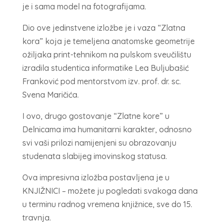
je i sama model na fotografijama.
Dio ove jedinstvene izložbe je i vaza “Zlatna
kora” koja je temeljena anatomske geometrije
ožiljaka print-tehnikom na pulskom sveučilištu
izradila studentica informatike Lea Buljubašić
Franković pod mentorstvom izv. prof. dr. sc.
Svena Maričića.
I ovo, drugo gostovanje “Zlatne kore” u
Delnicama ima humanitarni karakter, odnosno
svi vaši prilozi namijenjeni su obrazovanju
studenata slabijeg imovinskog statusa.
Ova impresivna izložba postavljena je u
KNJIŽNICI – možete ju pogledati svakoga dana
u terminu radnog vremena knjižnice, sve do 15.
travnja.