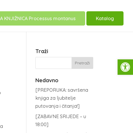
A KNJIŽNICA Processus montanus
Katalog
Traži
Open
Nedavno
[PREPORUKA: savršena
o
knjiga za ljubitelje
putovanja i čitanja!]
[ZABAVNE SRIJEDE – u
18:00]
na