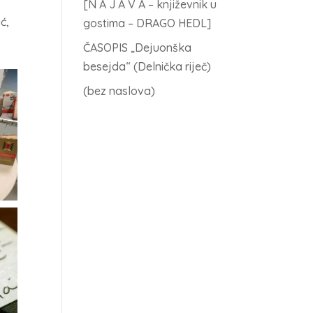
[N A J A V A – književnik u
ć,
gostima – DRAGO HEDL]
ČASOPIS „Dejuonška
besejda“ (Delnička riječ)
(bez naslova)