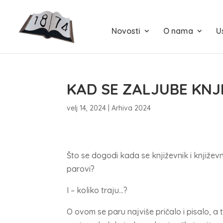
Novosti
O nama
U
KAD SE ZALJUBE KNJ
velj 14, 2024
|
Arhiva 2024
Što se dogodi kada se književnik i književ
parovi?
I – koliko traju…?
O ovom se paru najviše pričalo i pisalo, a 