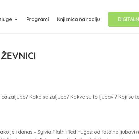
sluge
Programi
Knjižnica na radiju
DIGITALN
IŽEVNICI
nica zaljube? Kako se zaljube? Kakve su to ljubavi? Koji su t
tako je i danas – Sylvia Plath i Ted Huges: od fatalne ljubavi 