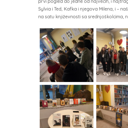
prvi pogled do jedne od najvećih, i najtrag
Sylvia i Ted, Kafka i njegova Milena, i – na
na satu književnosti sa srednjoškolcima, 