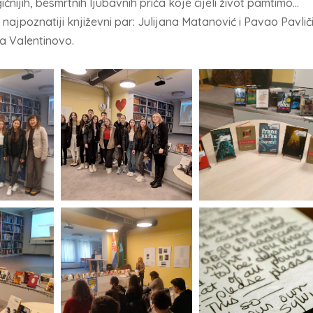
ičnijih, besmrtnih ljubavnih priča koje cijeli život pamtimo…
š najpoznatiji književni par: Julijana Matanović i Pavao Pavliči
na Valentinovo.