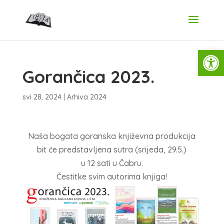
Open
Gorančica 2023.
svi 28, 2024
|
Arhiva 2024
Naša bogata goranska književna produkcija
bit će predstavljena sutra (srijeda, 29.5.)
u 12 sati u Čabru.
Čestitke svim autorima knjiga!