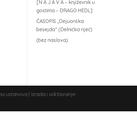
[N A J A V A – književnik u
gostima – DRAGO HEDL]
ČASOPIS „Dejuonška
besejda“ (Delnička riječ)
(bez naslova)
na ustanova | Izrada i održavanje: