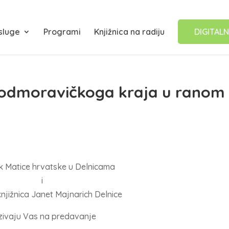
sluge
Programi
Knjižnica na radiju
DIGITALN
rodmoravičkoga kraja u ranom
 Matice hrvatske u Delnicama
i
njižnica Janet Majnarich Delnice
zivaju Vas na predavanje