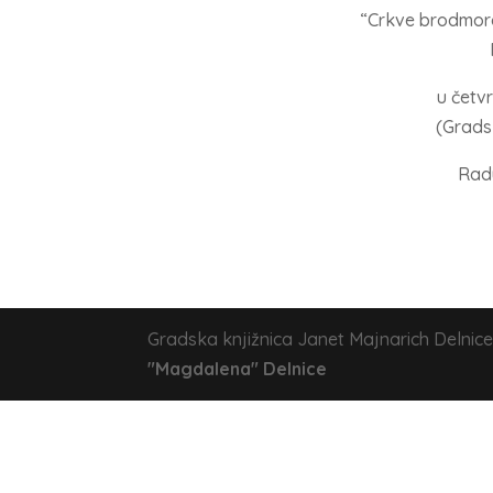
“Crkve brodmor
u četvr
(Grads
Rad
Gradska knjižnica Janet Majnarich Delnice
"Magdalena" Delnice