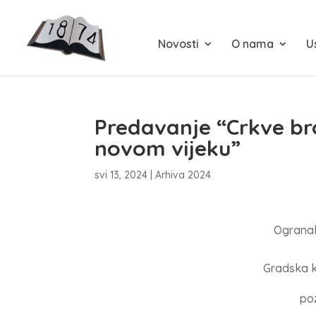
Novosti
O nama
U
Predavanje “Crkve b
novom vijeku”
svi 13, 2024
|
Arhiva 2024
Ogranak
Gradska k
po