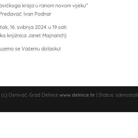
avičkoga kraja u ranom novom vijeku”
Predavač: Ivan Podnar
tak, 16. svibnja 2024. u 19 sati
ka knjižnica Janet Majnarich)
ujemo se Vašemu dolasku!
 (c) Osnivač: Grad Delnice
www.delnice.hr
| Status: samostal