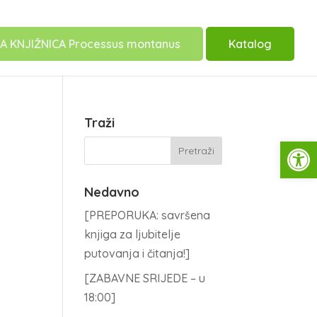
A KNJIŽNICA Processus montanus
Katalog
Traži
Open
Nedavno
[PREPORUKA: savršena
knjiga za ljubitelje
putovanja i čitanja!]
[ZABAVNE SRIJEDE – u
18:00]