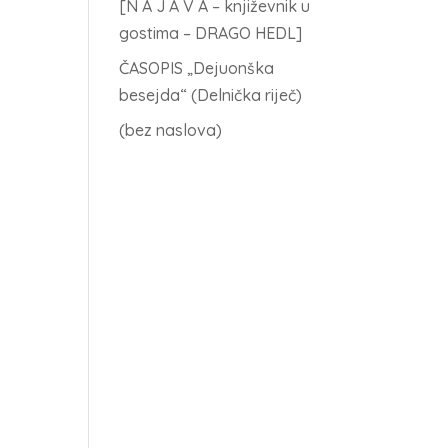
[N A J A V A – književnik u
gostima – DRAGO HEDL]
ČASOPIS „Dejuonška
besejda“ (Delnička riječ)
(bez naslova)