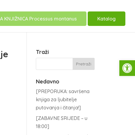
A KNJIŽNICA Processus montanus
Katalog
je
Traži
Open
Nedavno
[PREPORUKA: savršena
knjiga za ljubitelje
putovanja i čitanja!]
[ZABAVNE SRIJEDE – u
18:00]