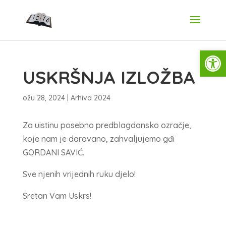
Open
USKRŠNJA IZLOŽBA
ožu 28, 2024
|
Arhiva 2024
Za uistinu posebno predblagdansko ozračje,
koje nam je darovano, zahvaljujemo gđi
GORDANI SAVIĆ.
Sve njenih vrijednih ruku djelo!
Sretan Vam Uskrs!