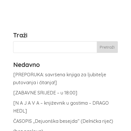
Traži
Nedavno
[PREPORUKA: savršena knjiga za ljubitelje
putovanja i čitanja!]
[ZABAVNE SRIJEDE – u 18:00]
[N A J A V A – književnik u gostima – DRAGO
HEDL]
ČASOPIS „Dejuonška besejda“ (Delnička riječ)