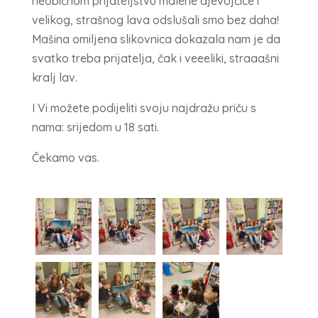
neobičnom prijateljstvu malene djevojčice i
velikog, strašnog lava odslušali smo bez daha!
Mašina omiljena slikovnica dokazala nam je da
svatko treba prijatelja, čak i veeeliki, straaašni
kralj lav.
I Vi možete podijeliti svoju najdražu priču s
nama: srijedom u 18 sati.
Čekamo vas.