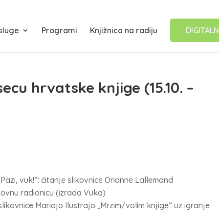
sluge
Programi
Knjižnica na radiju
DIGITALN
ecu hrvatske knjige (15.10. –
 „Pazi, vuk!“: čitanje slikovnice Orianne Lallemand
ikovnu radionicu (izrada Vuka)
 slikovnice Mariajo Ilustrajo „Mrzim/volim knjige“ uz igranje