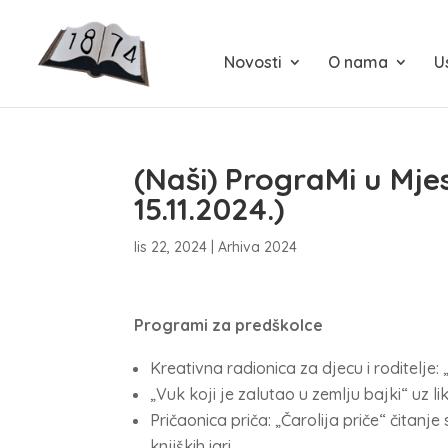
Novosti
O nama
U
(Naši) PrograMi u Mjes
15.11.2024.)
lis 22, 2024
|
Arhiva 2024
Programi za predškolce
Kreativna radionica za djecu i roditelje:
„Vuk koji je zalutao u zemlju bajki“ uz l
Pričaonica priča: „Čarolija priče“ čitanje
knjiških igri