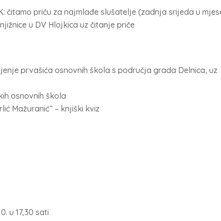
K: čitamo priču za najmlađe slušatelje (zadnja srijeda u mjes
jižnice u DV Hlojkica uz čitanje priče
jenje prvašića osnovnih škola s područja grada Delnica, uz
kih osnovnih škola
lić Mažuranić“ – knjiški kviz
0. u 17,30 sati