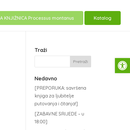
A KNJIŽNICA Processus montanus
Katalog
Traži
Open
Nedavno
[PREPORUKA: savršena
knjiga za ljubitelje
putovanja i čitanja!]
[ZABAVNE SRIJEDE – u
18:00]