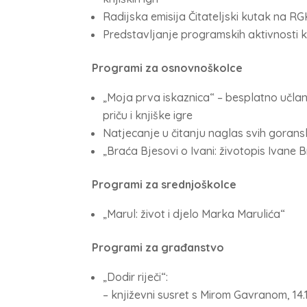
Radijska emisija Čitateljski kutak na RG
Predstavljanje programskih aktivnosti kn
Programi za osnovnoškolce
„Moja prva iskaznica“ – besplatno učlan
priču i knjiške igre
Natjecanje u čitanju naglas svih gorans
„Braća Bjesovi o Ivani: životopis Ivane Br
Programi za srednjoškolce
„Marul: život i djelo Marka Marulića“
Programi za građanstvo
„Dodir riječi“:
– književni susret s Mirom Gavranom, 14.1