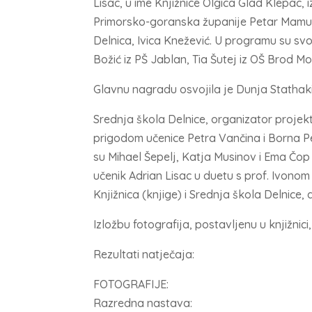
Lisac, u ime Knjižnice Olgica Glad Klepac,
Primorsko-goranska županije Petar Mamula
Delnica, Ivica Knežević. U programu su svo
Božić iz PŠ Jablan, Tia Šutej iz OŠ Brod Mo
Glavnu nagradu osvojila je Dunja Stathaki
Srednja škola Delnice, organizator projekt
prigodom učenice Petra Vančina i Borna Pe
su Mihael Šepelj, Katja Musinov i Ema Čop 
učenik Adrian Lisac u duetu s prof. Ivono
Knjižnica (knjige) i Srednja škola Delnice
Izložbu fotografija, postavljenu u knjižni
Rezultati natječaja:
FOTOGRAFIJE:
Razredna nastava: