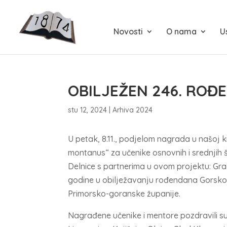
Novosti
O nama
U
OBILJEŽEN 246. RO
stu 12, 2024
|
Arhiva 2024
U petak, 8.11., podjelom nagrada u našoj knj
montanus“ za učenike osnovnih i srednjih 
Delnice s partnerima u ovom projektu: Gra
godine u obilježavanju rođendana Gorskog
Primorsko-goranske županije.
Nagrađene učenike i mentore pozdravili su