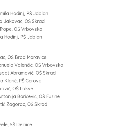
dmila Hodinj, PŠ Jablan
ina Jakovac, OŠ Skrad
a Trope, OŠ Vrbovsko
la Hodinj, PŠ Jablan
epac, OŠ Brod Moravice
 Manuela Valenčić, OŠ Vrbovsko
Despot Abramović, OŠ Skrad
ja Klarić, PŠ Gerovo
nković, OŠ Lokve
Antonija Baričević, OŠ Fužine
atić Zagorac, OŠ Skrad
zele, SŠ Delnice