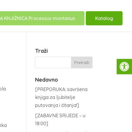
A KNJIŽNICA Processus montanus
Katalog
Traži
Open
Nedavno
ola
[PREPORUKA: savršena
knjiga za ljubitelje
putovanja i čitanja!]
[ZABAVNE SRIJEDE – u
18:00]
inka