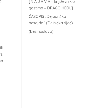
a
[N A J A V A – književnik u
gostima – DRAGO HEDL]
ČASOPIS „Dejuonška
besejda“ (Delnička riječ)
(bez naslova)
li
ši
ša