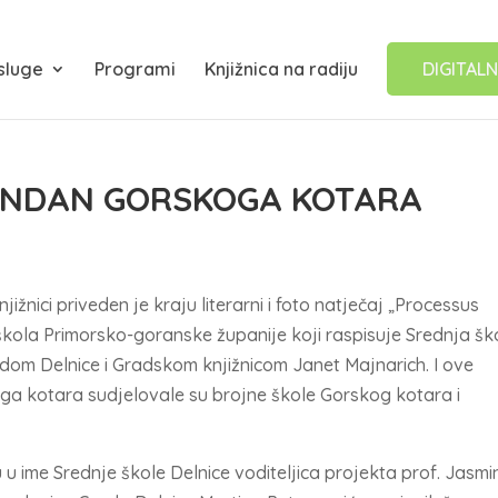
sluge
Programi
Knjižnica na radiju
DIGITALN
ĐENDAN GORSKOGA KOTARA
ižnici priveden je kraju literarni i foto natječaj „Processus
škola Primorsko-goranske županije koji raspisuje Srednja šk
dom Delnice i Gradskom knjižnicom Janet Majnarich. I ove
a kotara sudjelovale su brojne škole Gorskog kotara i
 u ime Srednje škole Delnice voditeljica projekta prof. Jasm