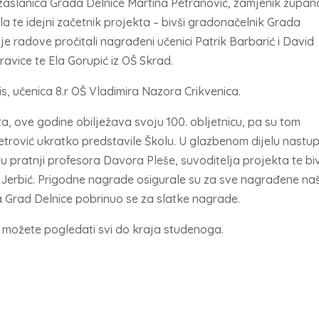
 izaslanica Grada Delnice Martina Petranović, zamjenik župan
 te idejni začetnik projekta – bivši gradonačelnik Grada
je radove pročitali nagrađeni učenici Patrik Barbarić i David
ravice te Ela Gorupić iz OŠ Skrad.
s, učenica 8.r OŠ Vladimira Nazora Crikvenica.
a, ove godine obilježava svoju 100. obljetnicu, pa su tom
trović ukratko predstavile Školu. U glazbenom dijelu nastupi
u pratnji profesora Davora Pleše, suvoditelja projekta te biv
m Jerbić. Prigodne nagrade osigurale su za sve nagrađene na
, a Grad Delnice pobrinuo se za slatke nagrade.
ci, možete pogledati svi do kraja studenoga.