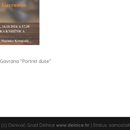
e Gavrana “Portret duše”
 (c) Osnivač: Grad Delnice
www.delnice.hr
| Status: samostal