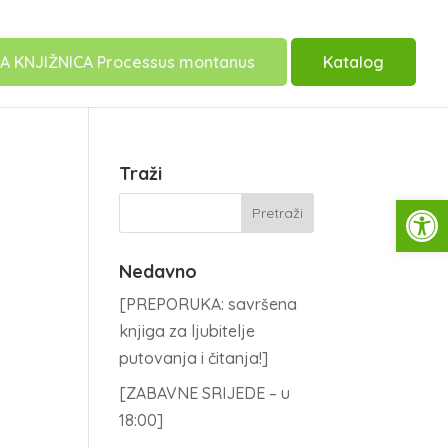
A KNJIŽNICA Processus montanus
Katalog
Traži
Open
Nedavno
[PREPORUKA: savršena
knjiga za ljubitelje
putovanja i čitanja!]
[ZABAVNE SRIJEDE – u
18:00]