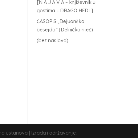
[N A J A V A – književnik u
gostima – DRAGO HEDL]
ČASOPIS „Dejuonška
besejda“ (Delnička riječ)
(bez naslova)
na ustanova | Izrada i održavanje: