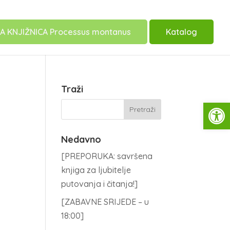
A KNJIŽNICA Processus montanus
Katalog
Traži
Open
Nedavno
[PREPORUKA: savršena
knjiga za ljubitelje
putovanja i čitanja!]
[ZABAVNE SRIJEDE – u
18:00]