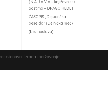
[N A J A V A – književnik u
gostima – DRAGO HEDL]
ČASOPIS „Dejuonška
besejda“ (Delnička riječ)
(bez naslova)
na ustanova | Izrada i održavanje: