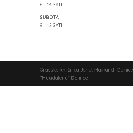
8 – 14 SATI
SUBOTA
9 – 12 SATI
Gradska knjižnica Janet Majnarich Delnice
"Magdalena" Delnice