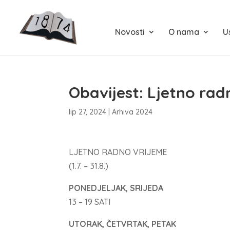
Novosti
O nama
U
Obavijest: Ljetno rad
lip 27, 2024
|
Arhiva 2024
LJETNO RADNO VRIJEME
(1.7. – 31.8.)
PONEDJELJAK, SRIJEDA
13 – 19 SATI
UTORAK, ČETVRTAK, PETAK