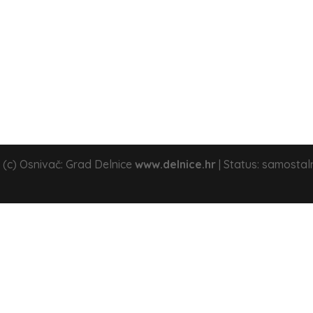
 (c) Osnivač: Grad Delnice
www.delnice.hr
| Status: samostal