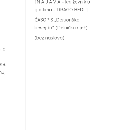
[N A J A V A – književnik u
gostima – DRAGO HEDL]
ČASOPIS „Dejuonška
besejda“ (Delnička riječ)
(bez naslova)
ila
18.
mu,