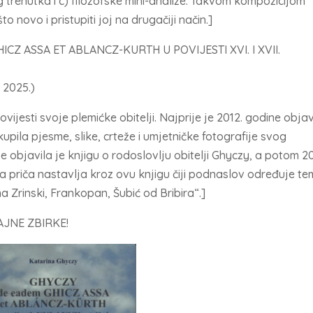
g trenutka i c) filozofske mini-analize. Takvom kompozicijom
 novo i pristupiti joj na drugačiji način.]
CZ ASSA ET ABLANCZ-KURTH U POVIJESTI XVI. I XVII.
 2025.)
ijesti svoje plemićke obitelji. Najprije je 2012. godine objav
ikupila pjesme, slike, crteže i umjetničke fotografije svog
e objavila je knjigu o rodoslovlju obitelji Ghyczy, a potom 20
a priča nastavlja kroz ovu knjigu čiji podnaslov određuje te
a Zrinski, Frankopan, Šubić od Bribira“.]
AJNE ZBIRKE!