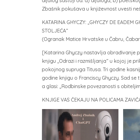
dijalog sastoji od: a) dijaloga, b) poetsko
Zbašnik pokušava u književnost uvesti nešto
KATARINA GHYCZY: „GHYCZY DE EADEM GHI
STOLJEĆA“
(Ogranak Matice Hrvatske u Čabru, Čabar
[Katarina Ghyczy nastavlja obrađivanje pov
knjigu „Odrazi i razmišljanja“ u kojoj je pr
pokojnog supruga Titusa. Tri godine kasnij
godine knjigu o Franciscy Ghyczy. Sad se t
a glasi: „Rodbinske povezanosti s obiteljim
KNJIGE VAS ČEKAJU NA POLICAMA ZAVIČ