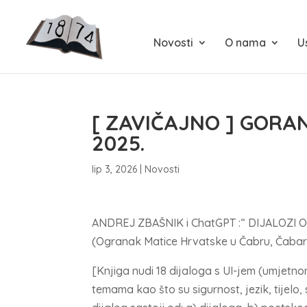
Novosti
O nama
U
[ ZAVIČAJNO ] GORA
2025.
lip 3, 2026
|
Novosti
ANDREJ ZBAŠNIK i ChatGPT :“ DIJALOZI O
(Ogranak Matice Hrvatske u Čabru, Čabar
[Knjiga nudi 18 dijaloga s UI-jem (umjetnom
temama kao što su sigurnost, jezik, tijelo, s