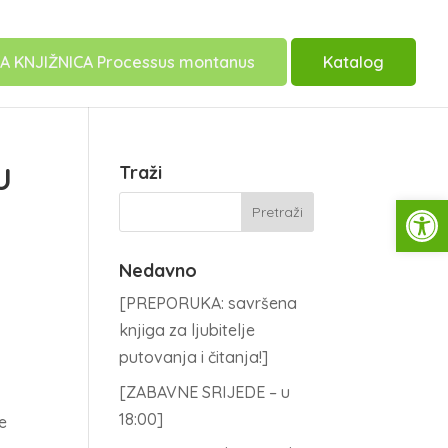
A KNJIŽNICA Processus montanus
Katalog
U
Traži
Open
Nedavno
[PREPORUKA: savršena
knjiga za ljubitelje
putovanja i čitanja!]
[ZABAVNE SRIJEDE – u
18:00]
se