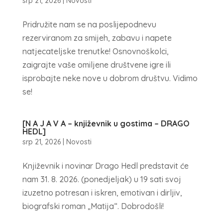
srp 21, 2026
|
Novosti
Pridružite nam se na poslijepodnevu
rezerviranom za smijeh, zabavu i napete
natjecateljske trenutke! Osnovnoškolci,
zaigrajte vaše omiljene društvene igre ili
isprobajte neke nove u dobrom društvu. Vidimo
se!
[N A J A V A – književnik u gostima – DRAGO
HEDL]
srp 21, 2026
|
Novosti
Književnik i novinar Drago Hedl predstavit će
nam 31. 8. 2026. (ponedjeljak) u 19 sati svoj
izuzetno potresan i iskren, emotivan i dirljiv,
biografski roman „Matija“. Dobrodošli!