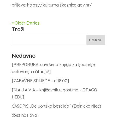
prijave: https://kulturnaiskaznica.gov.hr/
« Older Entries
Traži
Nedavno
[PREPORUKA: savršena knjiga za ljubitelje
putovanja i čitanja!]
[ZABAVNE SRIJEDE – u 18:00]
[N A J A V A – književnik u gostima – DRAGO
HEDL]
ČASOPIS „Dejuonška besejda“ (Delnička riječ)
(bez naslova)