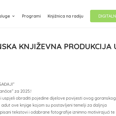
sluge
Programi
Knjižnica na radiju
DIGITALN
NSKA KNJIŽEVNA PRODUKCIJA 
GAĐAJI“
nčice” za 2025.!
i i uspjeli obraditi pojedine dijelove povijesti ovog goranskog
su adut ove knjige kojom su postavljeni temelji za daljnja
apisani tekstovi i odabrane fotografije iznimno motivirajući te