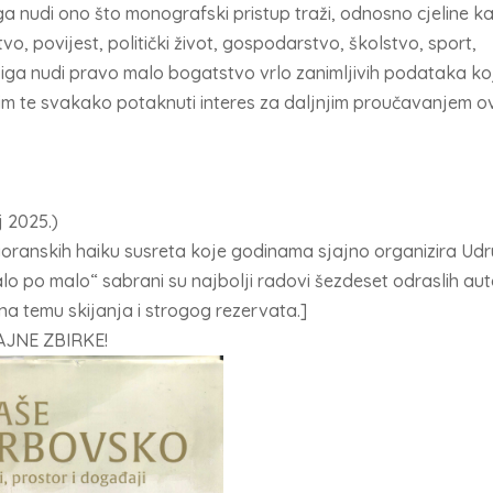
iga nudi ono što monografski pristup traži, odnosno cjeline k
vo, povijest, politički život, gospodarstvo, školstvo, sport,
 Knjiga nudi pravo malo bogatstvo vrlo zanimljivih podataka ko
šim te svakako potaknuti interes za daljnjim proučavanjem 
 2025.)
goranskih haiku susreta koje godinama sjajno organizira Ud
o po malo“ sabrani su najbolji radovi šezdeset odraslih au
o na temu skijanja i strogog rezervata.]
AJNE ZBIRKE!