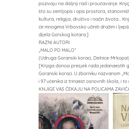
pozivaju na daljnji rad i proučavanje. Knj
što su zemljopis i opis prostora, stanovništ
kultura, religija, društvo i način života…
će mnogima Vrbovsko učiniti dražim i ljep
dijela Gorskog kotara.]
RAZNI AUTORI
„MALO PO MALO“
(Udruga Goranski koraci, Delnice-Mrkopalj
[Knjiga donosi presjek rada jedanaestih 
Goranski koraci. U zborniku nazvanom „Mal
i 97 učenika iz trinaest osnovnih škola, i t
KNJIGE VAS ČEKAJU NA POLICAMA ZAVIČ