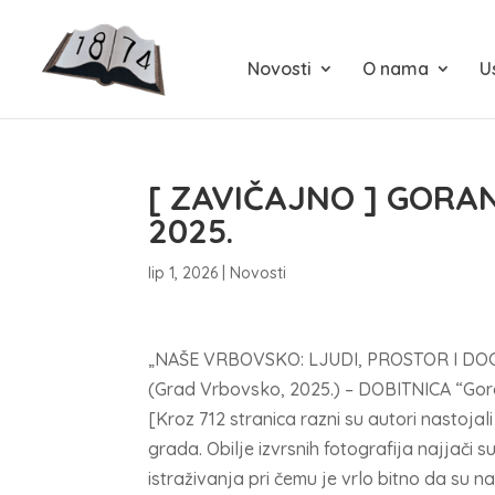
Novosti
O nama
U
[ ZAVIČAJNO ] GORA
2025.
lip 1, 2026
|
Novosti
„NAŠE VRBOVSKO: LJUDI, PROSTOR I DO
(Grad Vrbovsko, 2025.) – DOBITNICA “Gora
[Kroz 712 stranica razni su autori nastojal
grada. Obilje izvrsnih fotografija najjači 
istraživanja pri čemu je vrlo bitno da su n