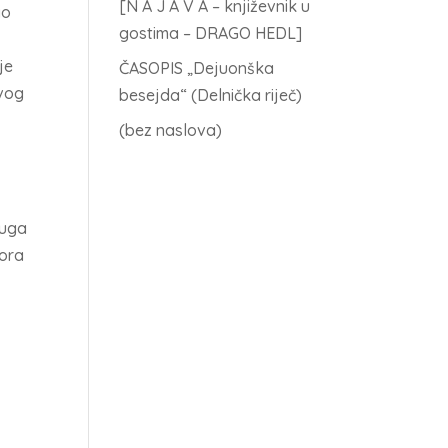
[N A J A V A – književnik u
ao
gostima – DRAGO HEDL]
je
ČASOPIS „Dejuonška
ovog
besejda“ (Delnička riječ)
(bez naslova)
ruga
tora