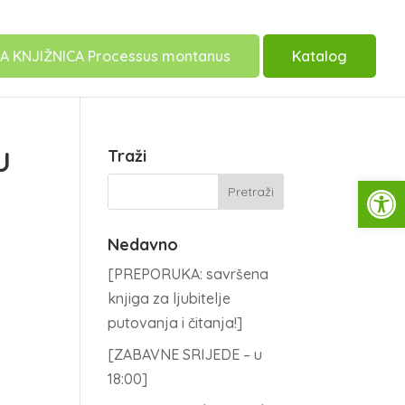
A KNJIŽNICA Processus montanus
Katalog
U
Traži
Open
Nedavno
[PREPORUKA: savršena
knjiga za ljubitelje
putovanja i čitanja!]
[ZABAVNE SRIJEDE – u
18:00]