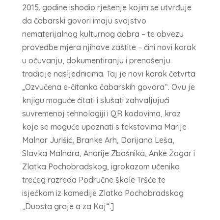
2015. godine ishodio rješenje kojim se utvrđuje
da čabarski govori imaju svojstvo
nematerijalnog kulturnog dobra – te obvezu
provedbe mjera njihove zaštite – čini novi korak
u očuvanju, dokumentiranju i prenošenju
tradicije nasljednicima. Taj je novi korak četvrta
„Ozvučena e-čitanka čabarskih govora“. Ovu je
knjigu moguće čitati i slušati zahvaljujući
suvremenoj tehnologiji i QR kodovima, kroz
koje se moguće upoznati s tekstovima Marije
Malnar Jurišić, Branke Arh, Dorijana Leša,
Slavka Malnara, Andrije Zbašnika, Anke Žagar i
Zlatka Pochobradskog, igrokazom učenika
trećeg razreda Područne škole Tršće te
isječkom iz komedije Zlatka Pochobradskog
„Duosta graje a za Kaj“.]