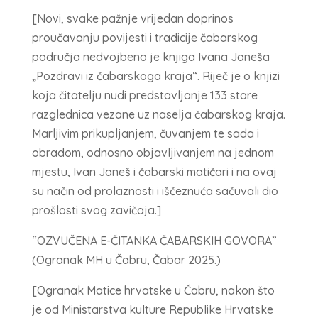
[Novi, svake pažnje vrijedan doprinos
proučavanju povijesti i tradicije čabarskog
područja nedvojbeno je knjiga Ivana Janeša
„Pozdravi iz čabarskoga kraja“. Riječ je o knjizi
koja čitatelju nudi predstavljanje 133 stare
razglednica vezane uz naselja čabarskog kraja.
Marljivim prikupljanjem, čuvanjem te sada i
obradom, odnosno objavljivanjem na jednom
mjestu, Ivan Janeš i čabarski matičari i na ovaj
su način od prolaznosti i iščeznuća sačuvali dio
prošlosti svog zavičaja.]
“OZVUČENA E-ČITANKA ČABARSKIH GOVORA”
(Ogranak MH u Čabru, Čabar 2025.)
[Ogranak Matice hrvatske u Čabru, nakon što
je od Ministarstva kulture Republike Hrvatske