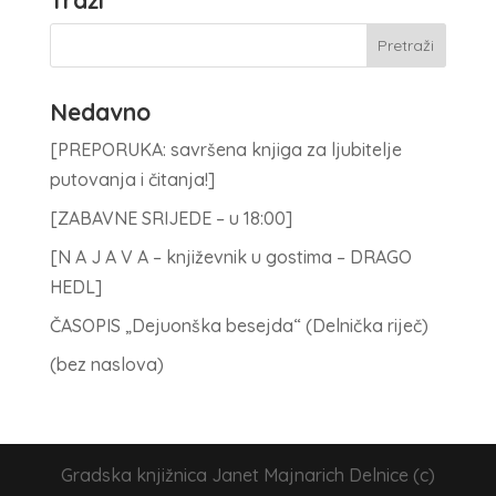
Nedavno
[PREPORUKA: savršena knjiga za ljubitelje
putovanja i čitanja!]
[ZABAVNE SRIJEDE – u 18:00]
[N A J A V A – književnik u gostima – DRAGO
HEDL]
ČASOPIS „Dejuonška besejda“ (Delnička riječ)
(bez naslova)
Gradska knjižnica Janet Majnarich Delnice (c)