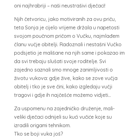
oni najhrabriji – naši neustrašivi dječaci!
Njih četvoricu, jako motiviranih za ovu priču,
teta Sonja je cijelo vrijeme držala u napetosti
svojom poučnom pričom o Vučku, najmlađem
članu vučje obitelji. Radoznali i nestašni Vučko
podsjetio je mališane na njih same i pokazao im
da svi trebaju slušati svoje roditelje. Svi
zajedno saznali smo mnoge zanimljivosti o
životu vukova: gdje žive, kako se zove vučja
obitelj i tko je sve čini, kako izgledaju vučji
tragovi i gdje ih najčešće možemo vidjeti…
Za uspomenu na zajedničko druženje, mali-
veliki dječaci odnijeli su kući vučiće koje su
izradili origami tehnikom.
Tko se boji vuka još?