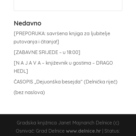
Nedavno
[PREPORUKA: savršena knjiga za ljubitelje
putovanja i čitanja!]
[ZABAVNE SRIJEDE – u 18:00]
[N A J A V A – književnik u gostima – DRAGO
HEDL]
ČASOPIS „Dejuonška besejda“ (Delnička riječ)
(bez naslova)
Gradska knjižnica Janet Majnarich Delnice (c)
Osnivač: Grad Delnice
www.delnice.hr
| Status: