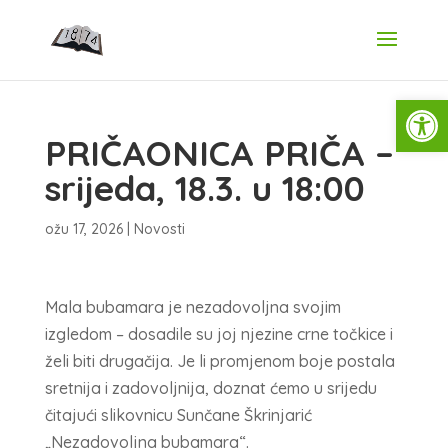
Open
PRIČAONICA PRIČA –
srijeda, 18.3. u 18:00
ožu 17, 2026
|
Novosti
Mala bubamara je nezadovoljna svojim
izgledom – dosadile su joj njezine crne točkice i
želi biti drugačija. Je li promjenom boje postala
sretnija i zadovoljnija, doznat ćemo u srijedu
čitajući slikovnicu Sunčane Škrinjarić
„Nezadovoljna bubamara“.