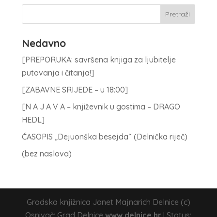
Nedavno
[PREPORUKA: savršena knjiga za ljubitelje
putovanja i čitanja!]
[ZABAVNE SRIJEDE – u 18:00]
[N A J A V A – književnik u gostima – DRAGO
HEDL]
ČASOPIS „Dejuonška besejda“ (Delnička riječ)
(bez naslova)
Gradska knjižnica Janet Majnarich Delnice (c)
Osnivač: Grad Delnice
www.delnice.hr
| Status: