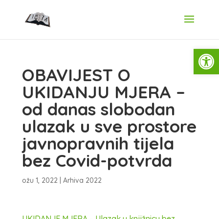
Open
OBAVIJEST O
UKIDANJU MJERA –
od danas slobodan
ulazak u sve prostore
javnopravnih tijela
bez Covid-potvrda
ožu 1, 2022
|
Arhiva 2022
UKIDANJE MJERA – Ulazak u knjižnicu bez