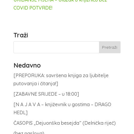
COVID POTVRDE!
Traži
Nedavno
[PREPORUKA: savršena knjiga za ljubitelje
putovanja i čitanja!]
[ZABAVNE SRIJEDE – u 18:00]
[N A J A V A – književnik u gostima – DRAGO
HEDL]
ČASOPIS „Dejuonška besejda“ (Delnička riječ)
(bez naslova)