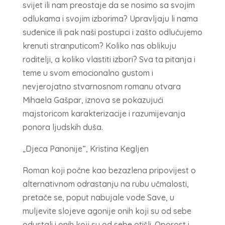
svijet ili nam preostaje da se nosimo sa svojim
odlukama i svojim izborima? Upravljaju li nama
suđenice ili pak naši postupci i zašto odlučujemo
krenuti stranputicom? Koliko nas oblikuju
roditelji, a koliko vlastiti izbori? Sva ta pitanja i
teme u svom emocionalno gustom i
nevjerojatno stvarnosnom romanu otvara
Mihaela Gašpar, iznova se pokazujući
majstoricom karakterizacije i razumijevanja
ponora ljudskih duša.
„Djeca Panonije“, Kristina Kegljen
Roman koji počne kao bezazlena pripovijest o
alternativnom odrastanju na rubu učmalosti,
pretače se, poput nabujale vode Save, u
muljevite slojeve agonije onih koji su od sebe
odustali i onih koji su od sebe otišli. Oporost i