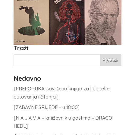
Traži
Nedavno
[PREPORUKA: savršena knjiga za ljubitelje
putovanja i čitanja!]
[ZABAVNE SRIJEDE – u 18:00]
[N A J A V A – književnik u gostima – DRAGO
HEDL]