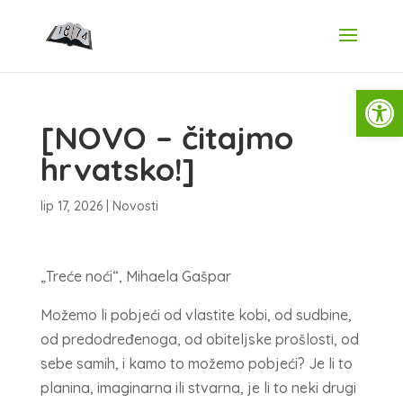
Open
[NOVO – čitajmo
hrvatsko!]
lip 17, 2026
|
Novosti
„Treće noći“, Mihaela Gašpar
Možemo li pobjeći od vlastite kobi, od sudbine,
od predodređenoga, od obiteljske prošlosti, od
sebe samih, i kamo to možemo pobjeći? Je li to
planina, imaginarna ili stvarna, je li to neki drugi