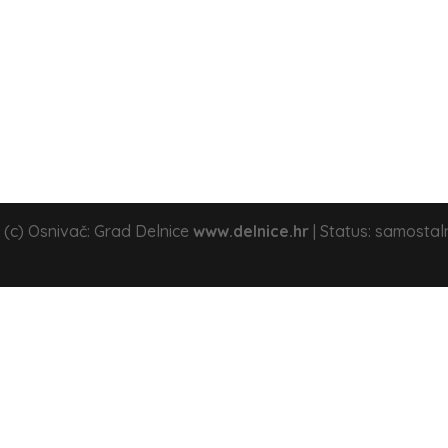
 (c) Osnivač: Grad Delnice
www.delnice.hr
| Status: samostal