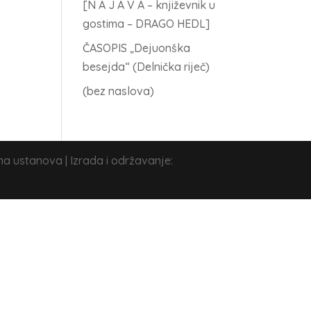
[N A J A V A – književnik u
gostima – DRAGO HEDL]
ČASOPIS „Dejuonška
besejda“ (Delnička riječ)
(bez naslova)
na ustanova | Izrada i održavanje: