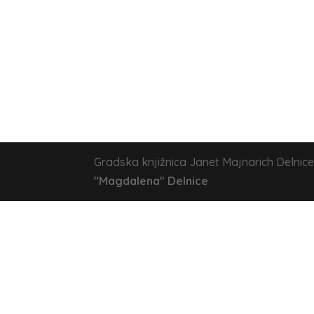
Gradska knjižnica Janet Majnarich Delnice
"Magdalena" Delnice