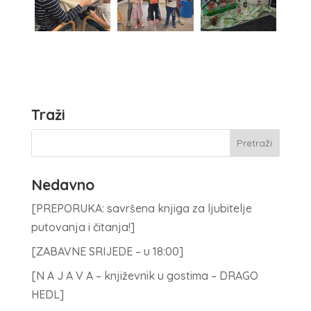
Traži
Nedavno
[PREPORUKA: savršena knjiga za ljubitelje
putovanja i čitanja!]
[ZABAVNE SRIJEDE – u 18:00]
[N A J A V A – književnik u gostima – DRAGO
HEDL]