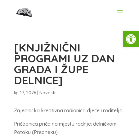
Open
[KNJIŽNIČNI
PROGRAMI UZ DAN
GRADA I ŽUPE
DELNICE]
lip 19, 2026
|
Novosti
Zajednička kreativna radionica djece i roditelja
Pričaonica priča na mjestu radnje: delničkom
Potoku (Prepneku)