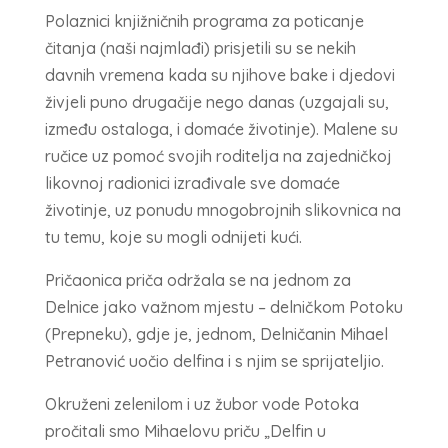
Polaznici knjižničnih programa za poticanje
čitanja (naši najmlađi) prisjetili su se nekih
davnih vremena kada su njihove bake i djedovi
živjeli puno drugačije nego danas (uzgajali su,
između ostaloga, i domaće životinje). Malene su
ručice uz pomoć svojih roditelja na zajedničkoj
likovnoj radionici izrađivale sve domaće
životinje, uz ponudu mnogobrojnih slikovnica na
tu temu, koje su mogli odnijeti kući.
Pričaonica priča održala se na jednom za
Delnice jako važnom mjestu – delničkom Potoku
(Prepneku), gdje je, jednom, Delničanin Mihael
Petranović uočio delfina i s njim se sprijateljio.
Okruženi zelenilom i uz žubor vode Potoka
pročitali smo Mihaelovu priču „Delfin u