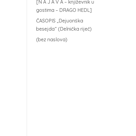
[N A J A V A – književnik u
gostima – DRAGO HEDL]
ČASOPIS „Dejuonška
besejda“ (Delnička riječ)
(bez naslova)