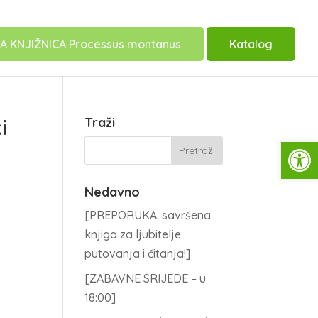
A KNJIŽNICA Processus montanus
Katalog
i
Traži
Open
Nedavno
[PREPORUKA: savršena
knjiga za ljubitelje
putovanja i čitanja!]
[ZABAVNE SRIJEDE – u
18:00]