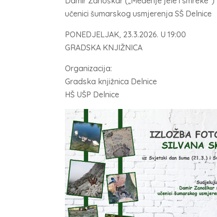
Damir Zanoškar („Medenje jele i smreke“)
učenici šumarskog usmjerenja SŠ Delnice
PONEDJELJAK, 23.3.2026. U 19:00
GRADSKA KNJIŽNICA
Organizacija:
Gradska knjižnica Delnice
HŠ UŠP Delnice