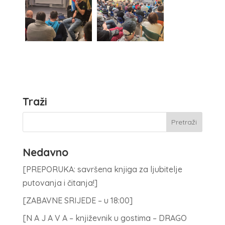
Traži
Nedavno
[PREPORUKA: savršena knjiga za ljubitelje
putovanja i čitanja!]
[ZABAVNE SRIJEDE – u 18:00]
[N A J A V A – književnik u gostima – DRAGO