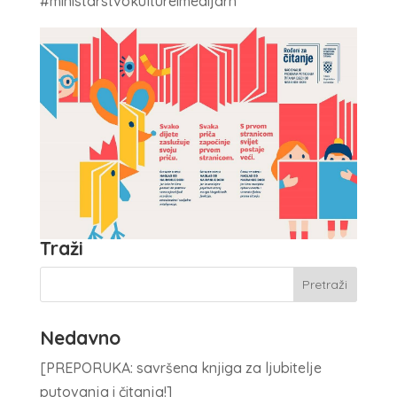
#ministarstvokultureimedijarh
Traži
Nedavno
[PREPORUKA: savršena knjiga za ljubitelje
putovanja i čitanja!]