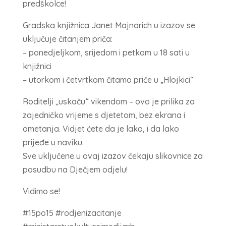
predškolce!
Gradska knjižnica Janet Majnarich u izazov se
uključuje čitanjem priča:
– ponedjeljkom, srijedom i petkom u 18 sati u
knjižnici
– utorkom i četvrtkom čitamo priče u „Hlojkici“
Roditelji „uskaču“ vikendom – ovo je prilika za
zajedničko vrijeme s djetetom, bez ekrana i
ometanja. Vidjet ćete da je lako, i da lako
prijeđe u naviku.
Sve uključene u ovaj izazov čekaju slikovnice za
posudbu na Dječjem odjelu!
Vidimo se!
#15po15 #rodjenizacitanje