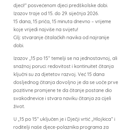
djeci!“ posvećenom djeci predškolske dobi.
Izazov traje od 15. do 29. siječnja 2026.
15 dana, 15 priča, 15 minuta dnevno – vrijeme
koje vrijedi najviše na svijetu!
Cilj: stvaranje čitalačkih navika od najranije
dobi.
Izazov „15 po 15“ temelji se na jednostavnoj, ali
snažnoj poruci: redovitost i kontinuitet čitanja
ključni su za djetetov razvoj. Već 15 dana
dosljednog čitanja dovoljno je da se uoče prve
pozitivne promjene te da čitanje postane dio
svakodnevice i stvara naviku čitanja za cijeli
život.
U „15 po 15“ uključen je i Dječji vrtić „Hlojkica“ i
roditelji naše djece-polaznika programa za