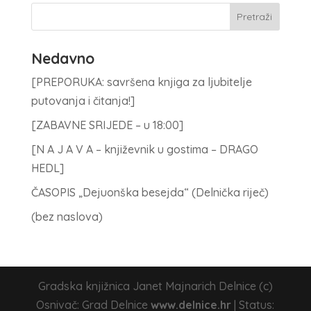
Nedavno
[PREPORUKA: savršena knjiga za ljubitelje
putovanja i čitanja!]
[ZABAVNE SRIJEDE – u 18:00]
[N A J A V A – književnik u gostima – DRAGO
HEDL]
ČASOPIS „Dejuonška besejda“ (Delnička riječ)
(bez naslova)
Gradska knjižnica Janet Majnarich Delnice (c)
Osnivač: Grad Delnice
www.delnice.hr
| Status: