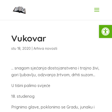
Open
Vukovar
stu 18, 2020
|
Arhiva novosti
… snagom sjećanja dostojanstveno i trajno živi,
gori ljubavlju, odzvanja žrtvom, drhti suzom…
U tišini palimo svijeće
18. studenog
Prignimo glave, poklonimo se Gradu, junaku i