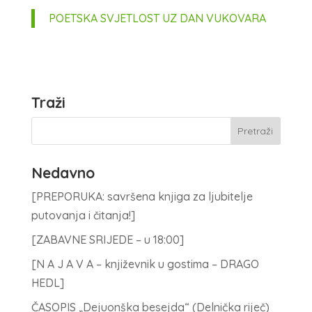
POETSKA SVJETLOST UZ DAN VUKOVARA
Traži
Nedavno
[PREPORUKA: savršena knjiga za ljubitelje
putovanja i čitanja!]
[ZABAVNE SRIJEDE – u 18:00]
[N A J A V A – književnik u gostima – DRAGO
HEDL]
ČASOPIS „Dejuonška besejda“ (Delnička riječ)