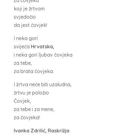
za čovjeka
koji je žrtvom
svjedočio
da jest čovjek!
I neka gori
svijeća
Hrvatska,
i neka gori ljubav čovjeka
za tebe,
za brata čovjeka.
I žrtva neće biti uzaludna,
žrtvu je položio
Čovjek,
za tebe i za mene,
za čovjeka!
Ivanka Zdrilić, Raskrižja