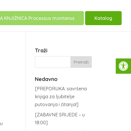
A KNJIŽNICA Processus montanus
Katalog
Traži
Open
Nedavno
[PREPORUKA: savršena
knjiga za ljubitelje
putovanja i čitanja!]
[ZABAVNE SRIJEDE – u
18:00]
ju