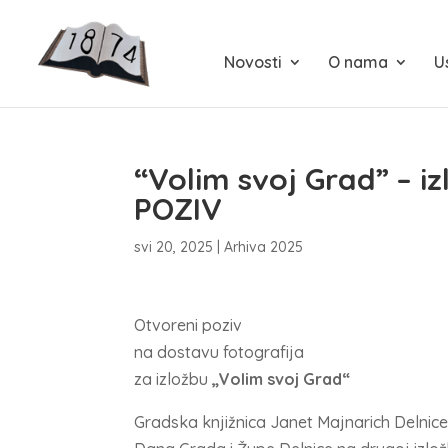
Novosti
O nama
U
“Volim svoj Grad” – i
POZIV
svi 20, 2025
|
Arhiva 2025
Otvoreni poziv
na dostavu fotografija
za izložbu
„Volim svoj Grad“
Gradska knjižnica Janet Majnarich Delnice