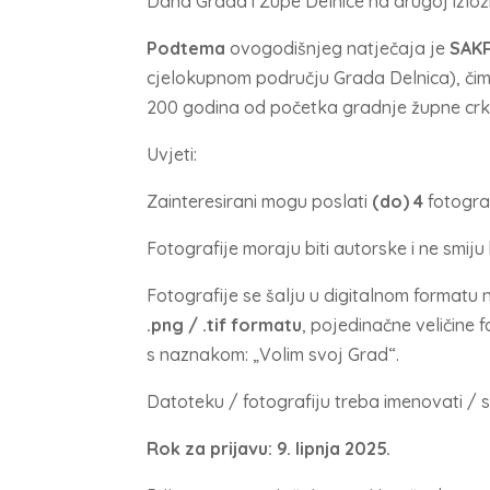
Dana Grada i Župe Delnice na drugoj izložb
Podtema
ovogodišnjeg natječaja je
SAK
cjelokupnom području Grada Delnica), čime
200 godina od početka gradnje župne crk
Uvjeti:
Zainteresirani mogu poslati
(do) 4
fotogra
Fotografije moraju biti autorske i ne smij
Fotografije se šalju u digitalnom formatu 
.png / .tif formatu
, pojedinačne veličine 
s naznakom: „Volim svoj Grad“.
Datoteku / fotografiju treba imenovati / s
Rok za prijavu: 9. lipnja 2025.