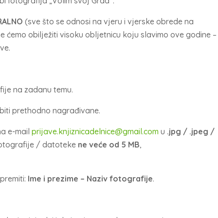
i fotografija „Volim svoj Grad“.
RALNO
(sve što se odnosi na vjeru i vjerske obrede na
 ćemo obilježiti visoku obljetnicu koju slavimo ove godine –
ve.
fije na zadanu temu.
u biti prethodno nagrađivane.
na e-mail
prijave.knjiznicadelnice@gmail.com
u
.jpg / .jpeg /
fotografije / datoteke
ne veće od 5 MB
,
premiti:
Ime i prezime – Naziv fotografije
.