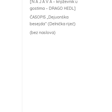
[N A J A V A – književnik u
gostima – DRAGO HEDL]
ČASOPIS „Dejuonška
besejda“ (Delnička riječ)
(bez naslova)