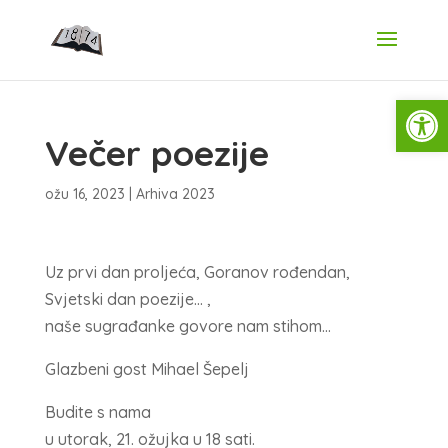
Open
Večer poezije
ožu 16, 2023
|
Arhiva 2023
Uz prvi dan proljeća, Goranov rođendan,
Svjetski dan poezije… ,
naše sugrađanke govore nam stihom…
Glazbeni gost Mihael Šepelj
Budite s nama
u utorak, 21. ožujka u 18 sati.