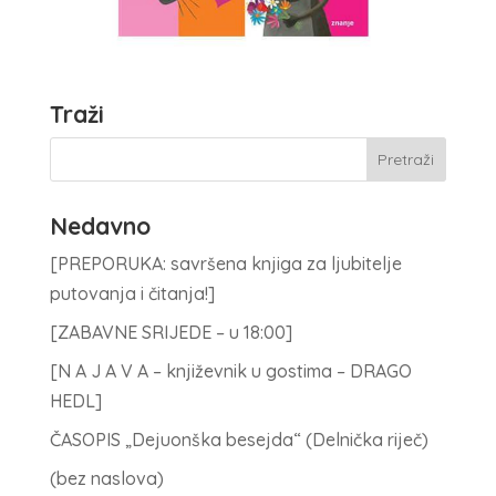
Traži
Nedavno
[PREPORUKA: savršena knjiga za ljubitelje
putovanja i čitanja!]
[ZABAVNE SRIJEDE – u 18:00]
[N A J A V A – književnik u gostima – DRAGO
HEDL]
ČASOPIS „Dejuonška besejda“ (Delnička riječ)
(bez naslova)