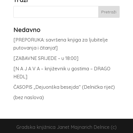
Nedavno
[PREPORUKA: savršena knjiga za ljubitelje
putovanja i čitanja!]
[ZABAVNE SRIJEDE – u 18:00]
[N A J A V A – književnik u gostima – DRAGO
HEDL]
ČASOPIS „Dejuonška besejda“ (Delnička riječ)
(bez naslova)
Gradska knjižnica Janet Majnarich Delnice (c)