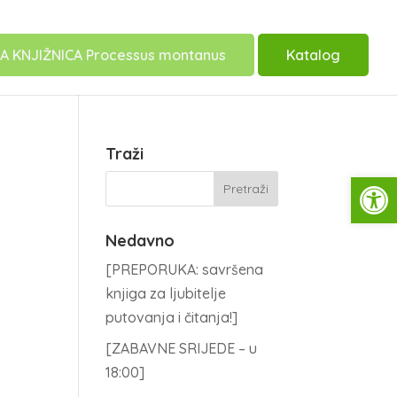
A KNJIŽNICA Processus montanus
Katalog
Traži
Open
Nedavno
[PREPORUKA: savršena
knjiga za ljubitelje
putovanja i čitanja!]
[ZABAVNE SRIJEDE – u
18:00]