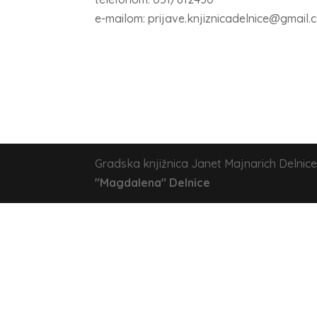
e-mailom: prijave.knjiznicadelnice@gmail.
Gradska knjižnica Janet Majnarich Delnice
"Magdalena" Delnice