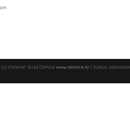
com
 (c) Osnivač: Grad Delnice
www.delnice.hr
| Status: samostal