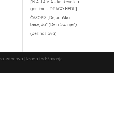
[N A J A V A – književnik u
gostima – DRAGO HEDL]
ČASOPIS „Dejuonška
besejda“ (Delnička riječ)
(bez naslova)
na ustanova | Izrada i održavanje: