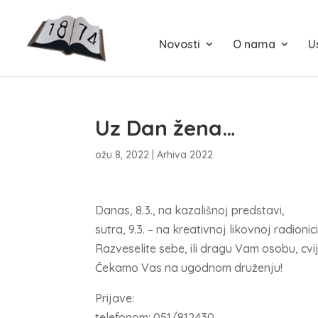
Novosti
O nama
U
Uz Dan žena…
ožu 8, 2022
|
Arhiva 2022
Danas, 8.3., na kazališnoj predstavi,
sutra, 9.3. – na kreativnoj likovnoj radionici 
Razveselite sebe, ili dragu Vam osobu, cv
Čekamo Vas na ugodnom druženju!
Prijave:
telefonom: 051/812430