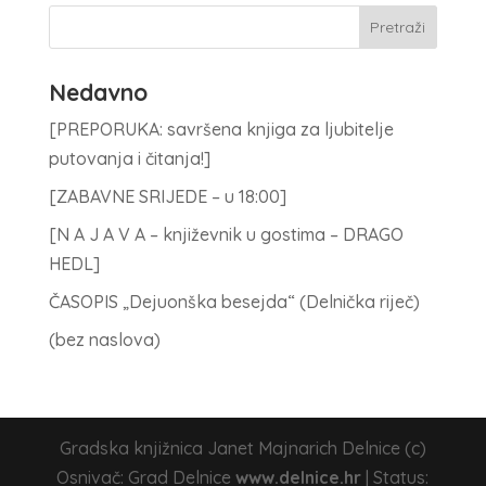
Nedavno
[PREPORUKA: savršena knjiga za ljubitelje
putovanja i čitanja!]
[ZABAVNE SRIJEDE – u 18:00]
[N A J A V A – književnik u gostima – DRAGO
HEDL]
ČASOPIS „Dejuonška besejda“ (Delnička riječ)
(bez naslova)
Gradska knjižnica Janet Majnarich Delnice (c)
Osnivač: Grad Delnice
www.delnice.hr
| Status: