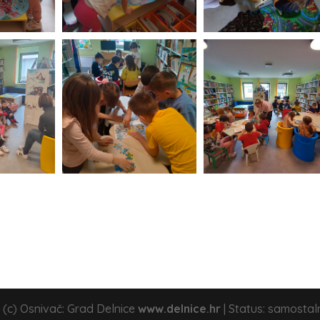
 (c) Osnivač: Grad Delnice
www.delnice.hr
| Status: samostal