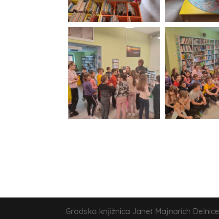
Gradska knjižnica Janet Majnarich Delnice