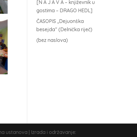
[N A J A V A – književnik u
gostima – DRAGO HEDL]
ČASOPIS „Dejuonška
besejda“ (Delnička riječ)
(bez naslova)
na ustanova | Izrada i održavanje: