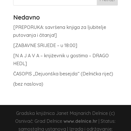
Nedavno
[PREPORUKA: savršena knjiga za ljubitelje
putovanja i čitanja!]
[ZABAVNE SRIJEDE – u 18:00]
[N A J A V A – književnik u gostima – DRAGO
HEDL]
ČASOPIS „Dejuonška besejda“ (Delnička riječ)
(bez naslova)
Gradska knjižnica Janet Majnarich Delnice (c)
Osnivač: Grad Delnice
www.delnice.hr
| Status:
samostalna ustanova | Izrada i održavanje: