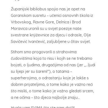
Županijski bibliobus spojio nas je opet na
Goranskom susretu – učenici osnovnih škola iz
Vrbovskog, Ravne Gore, Delnica i Brod
Moravica uronili su u svijet poezije naše
svestrane književnice za djecu i odrasle, Olje
Savičević Ivančević, zaljubljene u čitav svijet.
Stihom smo progovorili o strahovima:
čudovištima koja to nisu i kojih se ne trebamo
bojati, o ljudima, drugačijima od nas (jer „…ljudi
su lijepi jer su šareni!“), o tatama –
superherojima, o odrastanju koje je lakše s
dobrim prijateljima, o tome kako je važno reći
što misliš, o tome kako je važno gledati srcem,
a ne očima – što djeca najbolje znaju…
Hvala vam SVIMA što ste nam došli!