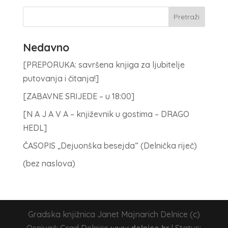
Nedavno
[PREPORUKA: savršena knjiga za ljubitelje
putovanja i čitanja!]
[ZABAVNE SRIJEDE – u 18:00]
[N A J A V A – književnik u gostima – DRAGO
HEDL]
ČASOPIS „Dejuonška besejda“ (Delnička riječ)
(bez naslova)
Gradska knjižnica Janet Majnarich Delnice (c)
Osnivač: Grad Delnice
www.delnice.hr
| Status: