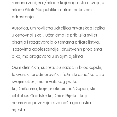
romana za djecu/mlade koji naprosto osvajaju
mladu čitalačku publiku realnim prikazom
odrastanja.
Autorica, umirovljena učiteljica hrvatskog jezika
u osnovnoj školi, učenicima je približila svijet
pisanja i razgovarala o temama prijateljstva,
izazovima adolescencije i društvenih problema
o kojima progovara u svojim djelima.
Osim delničkih, susretu su nazočili i brodkupski,
lokvarski, brodmoravički i fužinski osnoškolci sa
svojim učiteljima hrvatskog jezika i
knjižničarima, koje je okupio naš županijski
bibliobus Gradske knjižnice Rijeka, koji
neumorno povezuje i sva naša goranska
mjesta.