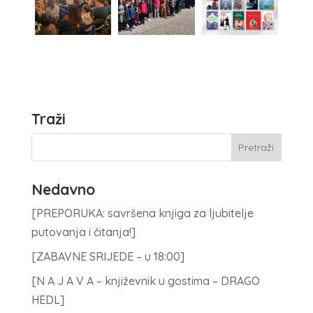
Traži
Nedavno
[PREPORUKA: savršena knjiga za ljubitelje
putovanja i čitanja!]
[ZABAVNE SRIJEDE – u 18:00]
[N A J A V A – književnik u gostima – DRAGO
HEDL]