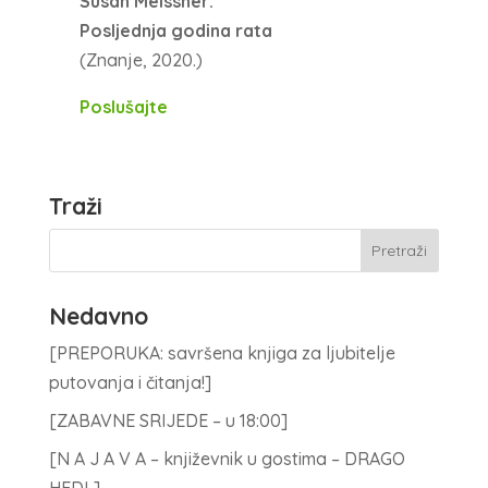
Susan Meissner:
Posljednja godina rata
(Znanje, 2020.)
Poslušajte
Traži
Nedavno
[PREPORUKA: savršena knjiga za ljubitelje
putovanja i čitanja!]
[ZABAVNE SRIJEDE – u 18:00]
[N A J A V A – književnik u gostima – DRAGO
HEDL]