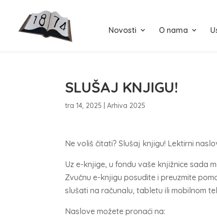
Novosti
O nama
U
SLUŠAJ KNJIGU!
tra 14, 2025
|
Arhiva 2025
Ne voliš čitati? Slušaj knjigu! Lektirni naslov
Uz e-knjige, u fondu vaše knjižnice sada m
Zvučnu e-knjigu posudite i preuzmite pomo
slušati na računalu, tabletu ili mobilnom te
Naslove možete pronaći na: