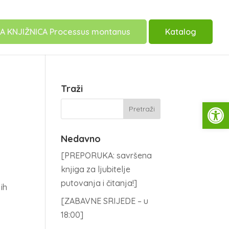
A KNJIŽNICA Processus montanus
Katalog
Traži
Open
Nedavno
[PREPORUKA: savršena
knjiga za ljubitelje
putovanja i čitanja!]
ih
[ZABAVNE SRIJEDE – u
18:00]