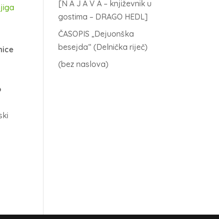
[N A J A V A – književnik u
jiga
gostima – DRAGO HEDL]
ČASOPIS „Dejuonška
besejda“ (Delnička riječ)
nice
(bez naslova)
o
ski