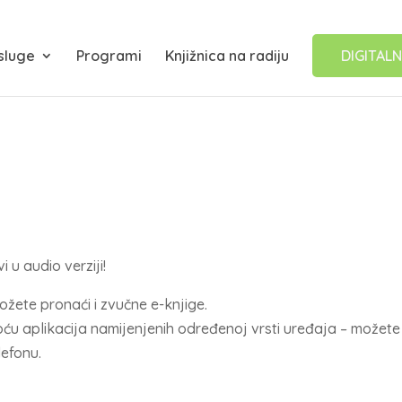
sluge
Programi
Knjižnica na radiju
DIGITALN
i u audio verziji!
ožete pronaći i zvučne e-knjige.
ću aplikacija namijenjenih određenoj vrsti uređaja – možete 
lefonu.