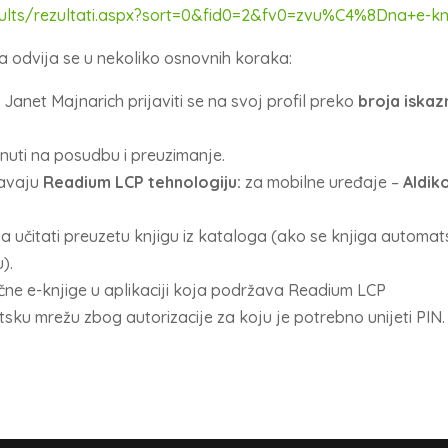
esults/rezultati.aspx?sort=0&fid0=2&fv0=zvu%C4%8Dna+e-kn
ga odvija se u nekoliko osnovnih koraka:
 Janet Majnarich prijaviti se na svoj profil preko
broja iskaz
iknuti na posudbu i preuzimanje.
žavaju
Readium LCP tehnologiju:
za mobilne uređaje –
Aldik
anja učitati preuzetu knjigu iz kataloga (ako se knjiga automat
).
vučne e-knjige u aplikaciji koja podržava Readium LCP
etsku mrežu zbog autorizacije za koju je potrebno unijeti PIN.