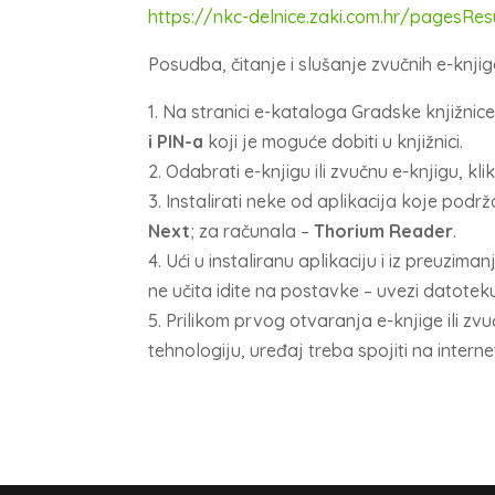
https://nkc-delnice.zaki.com.hr/pagesR
Posudba, čitanje i slušanje zvučnih e-knji
1. Na stranici e-kataloga Gradske knjižnice
i PIN-a
koji je moguće dobiti u knjižnici.
2. Odabrati e-knjigu ili zvučnu e-knjigu, kl
3. Instalirati neke od aplikacija koje podr
Next
; za računala –
Thorium Reader
.
4. Ući u instaliranu aplikaciju i iz preuzim
ne učita idite na postavke – uvezi datoteku
5. Prilikom prvog otvaranja e-knjige ili z
tehnologiju, uređaj treba spojiti na intern