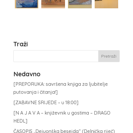
Traži
Nedavno
[PREPORUKA: savršena knjiga za ljubitelje
putovanja i čitanja!]
[ZABAVNE SRIJEDE – u 18:00]
[N A J A V A – književnik u gostima – DRAGO
HEDL]
ČASOPIS „Dejuonška besejda“ (Delnička riječ)