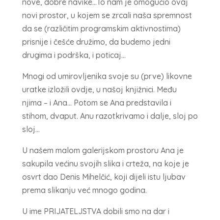
nove, dobre navike…To nam je omogućio ovaj
novi prostor, u kojem se zrcali naša spremnost
da se (različitim programskim aktivnostima)
prisnije i češće družimo, da budemo jedni
drugima i podrška, i poticaj…
Mnogi od umirovljenika svoje su (prve) likovne
uratke izložili ovdje, u našoj knjižnici. Među
njima – i Ana… Potom se Ana predstavila i
stihom, dvaput. Anu razotkrivamo i dalje, sloj po
sloj…
U našem malom galerijskom prostoru Ana je
sakupila većinu svojih slika i crteža, na koje je
osvrt dao Denis Mihelčić, koji dijeli istu ljubav
prema slikanju već mnogo godina.
U ime PRIJATELJSTVA dobili smo na dar i