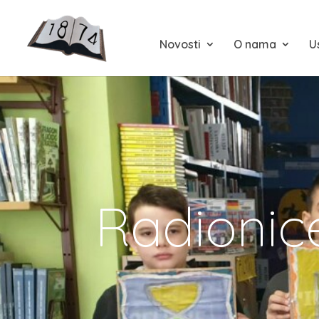
Novosti
O nama
U
Radionic