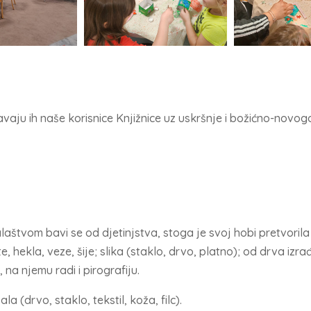
avaju ih naše korisnice Knjižnice uz uskršnje i božićno-novog
štvom bavi se od djetinjstva, stoga je svoj hobi pretvorila 
lete, hekla, veze, šije; slika (staklo, drvo, platno); od drva 
, na njemu radi i pirografiju.
ala (drvo, staklo, tekstil, koža, filc).