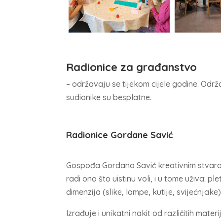
Radionice za građanstvo
– o
državaju se tijekom cijele godine. Održ
sudionike su besplatne.
Radionice Gordane Savić
Gospođa Gordana Savić kreativnim stvarala
radi ono što uistinu voli, i u tome uživa: p
dimenzija (slike, lampe, kutije, svijećnjake)
Izrađuje i unikatni nakit od različitih materij